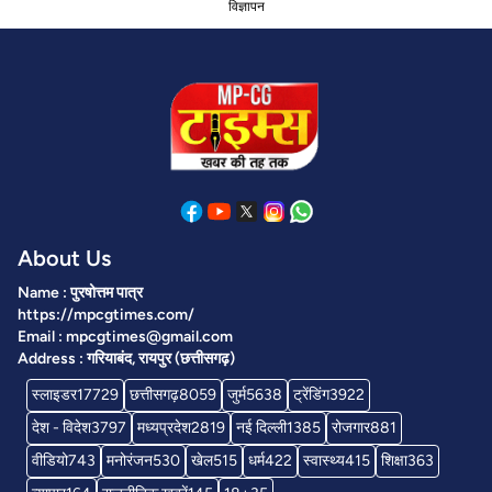
विज्ञापन
About Us
Name : पुरषोत्तम पात्र
https://mpcgtimes.com/
Email : mpcgtimes@gmail.com
Address : गरियाबंद, रायपुर (छत्तीसगढ़)
स्लाइडर
17729
छत्तीसगढ़
8059
जुर्म
5638
ट्रेंडिंग
3922
देश - विदेश
3797
मध्यप्रदेश
2819
नई दिल्ली
1385
रोजगार
881
वीडियो
743
मनोरंजन
530
खेल
515
धर्म
422
स्वास्थ्य
415
शिक्षा
363