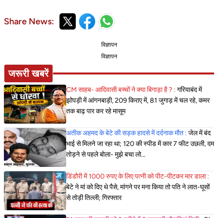
Share News:
विज्ञापन
विज्ञापन
जरूरी खबरें
CM साहब- आदिवासी बच्चों ने क्या बिगाड़ा है ? :
गरियाबंद में
झोपड़ी में आंगनबाड़ी, 209 किराए में, 81 जुगाड़ में चल रहे, कमर
तक बाढ़ पार कर रहे मासूम
अतीक अहमद के बेटे की सड़क हादसे में दर्दनाक मौत :
जेल में बंद
भाई से मिलने जा रहा था; 120 की स्पीड में कार 7 फीट उछली, दम
तोड़ने से पहले बोला- मुझे बचा लो...
डिंडौरी में 1000 रुपए के लिए पत्नी को पीट-पीटकर मार डाला :
बेटे ने मां को दिए थे पैसे, मांगने पर मना किया तो पति ने लात-घूसों
से तोड़ी तिल्ली; गिरफ्तार