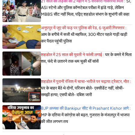
21 साल की लड़की को 2 महीने में 5 सरकारी नौकरियां मिली :
SI,
ASI स्टेनो और पुलिस कॉन्स्टेबल परीक्षा में झंडे गाड़े, लेकिन
MBBS सीट नहीं मिला, पढ़िए शहडोल संभाग के शुभांगी की कहा
अनूपपुर में जुए की फड़ पर पुलिस की रेड, 6 जुआरी गिरफ्तार :
आम के बगीचे में सजी थी महफिल, 300 मीटर पहले गाड़ी खड़ी
कर पैदल पहुंची पुलिस
शहडोल में 25 साल की युवती ने फांसी लगाई :
घर के कमरे में मिला
शव, फंदे से उतारने तक थम चुकी थीं सांसें
शहडोल में पुरानी रंजिश में चाचा-भतीजे पर चढ़ाया ट्रैक्टर, मौत :
घर के बाहर बैठे थे दोनों, परिजन बोले- एक्सीडेंट नहीं, सोची-
समझी हत्या; एसपी बोले- दबिश जारी
BJP अध्यक्ष की Bankipur सीट से Prashant Kishor आगे :
MP के दतिया में कांग्रेस को बढ़त, गुजरात के मंजलपुर में भाजपा
की जीत लगभग तय