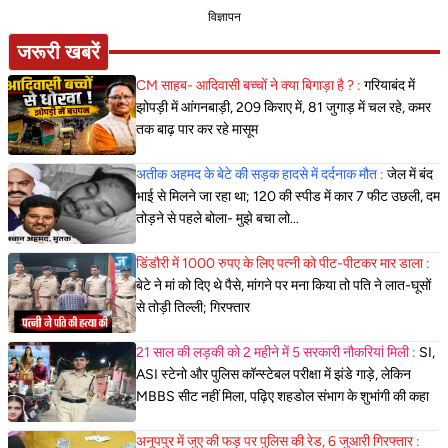
विज्ञापन
जरूरी खबरें
CM साहब- आदिवासी बच्चों ने क्या बिगाड़ा है ? :
गरियाबंद में
झोपड़ी में आंगनबाड़ी, 209 किराए में, 81 जुगाड़ में चल रहे, कमर
तक बाढ़ पार कर रहे मासूम
अतीक अहमद के बेटे की सड़क हादसे में दर्दनाक मौत :
जेल में बंद
भाई से मिलने जा रहा था; 120 की स्पीड में कार 7 फीट उछली, दम
तोड़ने से पहले बोला- मुझे बचा लो...
डिंडौरी में 1000 रुपए के लिए पत्नी को पीट-पीटकर मार डाला :
बेटे ने मां को दिए थे पैसे, मांगने पर मना किया तो पति ने लात-घूसों
से तोड़ी तिल्ली; गिरफ्तार
21 साल की लड़की को 2 महीने में 5 सरकारी नौकरियां मिली :
SI,
ASI स्टेनो और पुलिस कॉन्स्टेबल परीक्षा में झंडे गाड़े, लेकिन
MBBS सीट नहीं मिला, पढ़िए शहडोल संभाग के शुभांगी की कहा
अनूपपुर में जुए की फड़ पर पुलिस की रेड, 6 जुआरी गिरफ्तार :