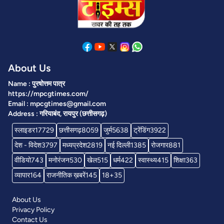
About Us
Name : पुरषोत्तम पात्र
https://mpcgtimes.com/
Email : mpcgtimes@gmail.com
Address : गरियाबंद, रायपुर (छत्तीसगढ़)
स्लाइडर
17729
छत्तीसगढ़
8059
जुर्म
5638
ट्रेंडिंग
3922
देश - विदेश
3797
मध्यप्रदेश
2819
नई दिल्ली
1385
रोजगार
881
वीडियो
743
मनोरंजन
530
खेल
515
धर्म
422
स्वास्थ्य
415
शिक्षा
363
व्यापार
164
राजनीतिक ख़बरें
145
18+
35
About Us
Privacy Policy
Contact Us