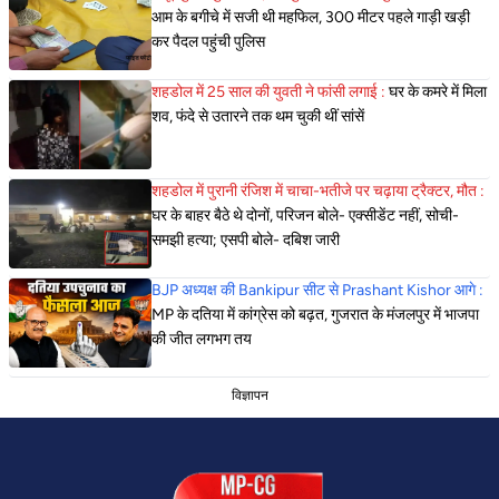
आम के बगीचे में सजी थी महफिल, 300 मीटर पहले गाड़ी खड़ी
कर पैदल पहुंची पुलिस
शहडोल में 25 साल की युवती ने फांसी लगाई :
घर के कमरे में मिला
शव, फंदे से उतारने तक थम चुकी थीं सांसें
शहडोल में पुरानी रंजिश में चाचा-भतीजे पर चढ़ाया ट्रैक्टर, मौत :
घर के बाहर बैठे थे दोनों, परिजन बोले- एक्सीडेंट नहीं, सोची-
समझी हत्या; एसपी बोले- दबिश जारी
BJP अध्यक्ष की Bankipur सीट से Prashant Kishor आगे :
MP के दतिया में कांग्रेस को बढ़त, गुजरात के मंजलपुर में भाजपा
की जीत लगभग तय
विज्ञापन