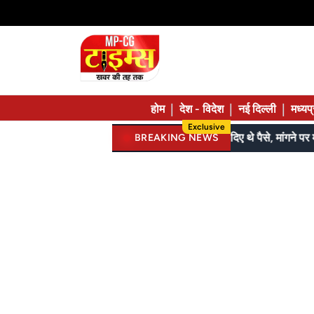
|
|
|
होम
देश - विदेश
नई दिल्ली
मध्यप
Exclusive
जेल में बंद भाई से मिलने जा रहा था; 120 की स्पीड में कार 7 फीट उछली, दम तोड़ने से पहले बोला- मुझे बचा लो...
BREAKING NEWS