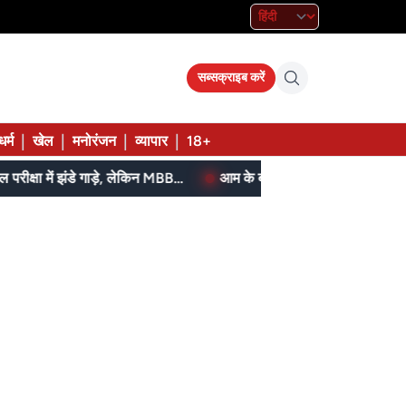
सब्सक्राइब करें
|
|
|
|
धर्म
खेल
मनोरंजन
व्यापार
18+
SI, ASI स्टेनो और पुलिस कॉन्स्टेबल परीक्षा में झंडे गाड़े, लेकिन MBBS सीट नहीं मिला, पढ़िए शहडोल संभाग के शुभांगी की कहा