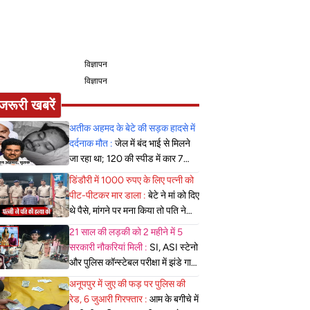
विज्ञापन
विज्ञापन
जरूरी खबरें
अतीक अहमद के बेटे की सड़क हादसे में
दर्दनाक मौत :
जेल में बंद भाई से मिलने
जा रहा था; 120 की स्पीड में कार 7
फीट उछली, दम तोड़ने से पहले बोला-
डिंडौरी में 1000 रुपए के लिए पत्नी को
मुझे बचा लो...
पीट-पीटकर मार डाला :
बेटे ने मां को दिए
थे पैसे, मांगने पर मना किया तो पति ने
लात-घूसों से तोड़ी तिल्ली; गिरफ्तार
21 साल की लड़की को 2 महीने में 5
सरकारी नौकरियां मिली :
SI, ASI स्टेनो
और पुलिस कॉन्स्टेबल परीक्षा में झंडे गाड़े,
लेकिन MBBS सीट नहीं मिला, पढ़िए
अनूपपुर में जुए की फड़ पर पुलिस की
शहडोल संभाग के शुभांगी की कहा
रेड, 6 जुआरी गिरफ्तार :
आम के बगीचे में