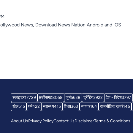
 PM
Bollywood News, Download News Nation
Android
and
iOS
स्लाइडर
17729
छत्तीसगढ़
8058
जुर्म
5638
ट्रेंडिंग
3922
देश - विदेश
3797
खेल
515
धर्म
422
स्वास्थ्य
415
शिक्षा
363
व्यापार
164
राजनीतिक ख़बरें
145
About Us
Privacy Policy
Contact Us
Disclaimer
Terms & Conditions