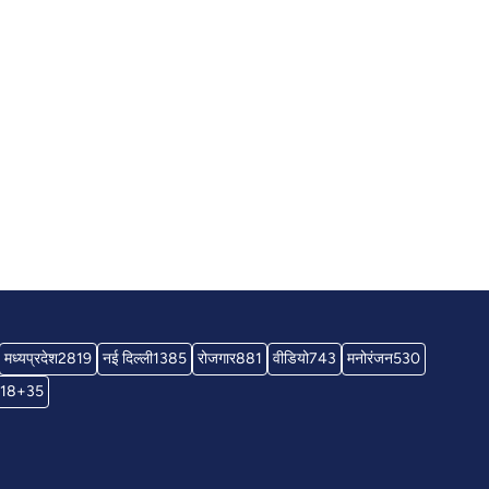
मध्यप्रदेश
2819
नई दिल्ली
1385
रोजगार
881
वीडियो
743
मनोरंजन
530
18+
35