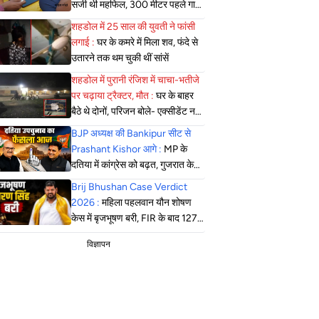
सजी थी महफिल, 300 मीटर पहले गाड़ी
खड़ी कर पैदल पहुंची पुलिस
शहडोल में 25 साल की युवती ने फांसी
लगाई :
घर के कमरे में मिला शव, फंदे से
उतारने तक थम चुकी थीं सांसें
शहडोल में पुरानी रंजिश में चाचा-भतीजे
पर चढ़ाया ट्रैक्टर, मौत :
घर के बाहर
बैठे थे दोनों, परिजन बोले- एक्सीडेंट नहीं,
सोची-समझी हत्या; एसपी बोले- दबिश
BJP अध्यक्ष की Bankipur सीट से
जारी
Prashant Kishor आगे :
MP के
दतिया में कांग्रेस को बढ़त, गुजरात के
मंजलपुर में भाजपा की जीत लगभग तय
Brij Bhushan Case Verdict
2026 :
महिला पहलवान यौन शोषण
केस में बृजभूषण बरी, FIR के बाद 127
सुनवाई, कोर्ट ने सुनाया फैसला
विज्ञापन