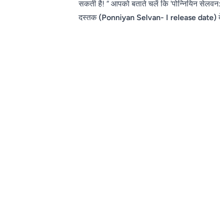
सकती है! ” आपको बताते चलें कि 'पोन्नियिन सेलवन: I' 
दस्तक
(Ponniyan Selvan- I release date)
द