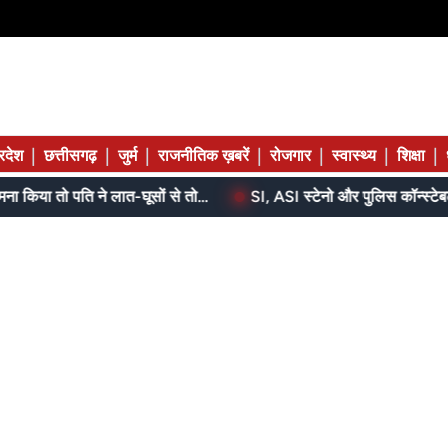
|
|
|
|
|
|
|
्रदेश
छत्तीसगढ़
जुर्म
राजनीतिक ख़बरें
रोजगार
स्वास्थ्य
शिक्षा
बेटे ने मां को दिए थे पैसे, मांगने पर मना किया तो पति ने लात-घूसों से तोड़ी तिल्ली; गिरफ्तार