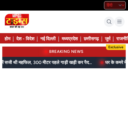
|
|
|
|
|
|
होम
देश - विदेश
नई दिल्ली
मध्यप्रदेश
छत्तीसगढ़
जुर्म
राजनीत
Exclusive
BREAKING NEWS
आम के बगीचे में सजी थी महफिल, 300 मीटर पहले गाड़ी खड़ी कर पैदल पहुंची पुलिस
घर के कमरे में मिल