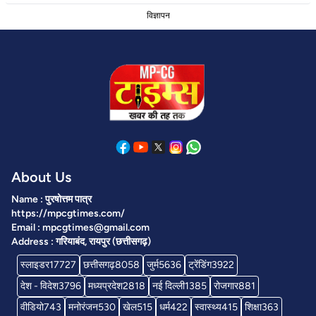
विज्ञापन
About Us
Name : पुरषोत्तम पात्र
https://mpcgtimes.com/
Email : mpcgtimes@gmail.com
Address : गरियाबंद, रायपुर (छत्तीसगढ़)
स्लाइडर
17727
छत्तीसगढ़
8058
जुर्म
5636
ट्रेंडिंग
3922
देश - विदेश
3796
मध्यप्रदेश
2818
नई दिल्ली
1385
रोजगार
881
वीडियो
743
मनोरंजन
530
खेल
515
धर्म
422
स्वास्थ्य
415
शिक्षा
363