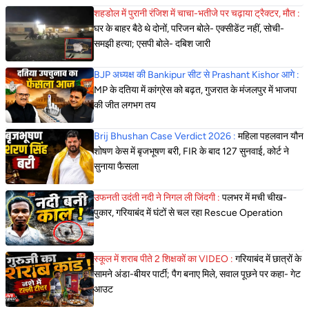
शहडोल में पुरानी रंजिश में चाचा-भतीजे पर चढ़ाया ट्रैक्टर, मौत :
घर के बाहर बैठे थे दोनों, परिजन बोले- एक्सीडेंट नहीं, सोची-
समझी हत्या; एसपी बोले- दबिश जारी
BJP अध्यक्ष की Bankipur सीट से Prashant Kishor आगे :
MP के दतिया में कांग्रेस को बढ़त, गुजरात के मंजलपुर में भाजपा
की जीत लगभग तय
Brij Bhushan Case Verdict 2026 :
महिला पहलवान यौन
शोषण केस में बृजभूषण बरी, FIR के बाद 127 सुनवाई, कोर्ट ने
सुनाया फैसला
उफनती उदंती नदी ने निगल ली जिंदगी :
पलभर में मची चीख-
पुकार, गरियाबंद में घंटों से चल रहा Rescue Operation
स्कूल में शराब पीते 2 शिक्षकों का VIDEO :
गरियाबंद में छात्रों के
सामने अंडा-बीयर पार्टी; पैग बनाए मिले, सवाल पूछने पर कहा- गेट
आउट