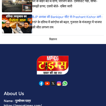
घर के बाहर बैठे थे दोनों, परिजन बोले- एक्सीडेंट नहीं, सोची-
समझी हत्या; एसपी बोले- दबिश जारी
BJP अध्यक्ष की Bankipur सीट से Prashant Kishor आगे :
MP के दतिया में कांग्रेस को बढ़त, गुजरात के मंजलपुर में भाजपा
की जीत लगभग तय
विज्ञापन
About Us
Name : पुरषोत्तम पात्र
https://mpcgtimes.com/