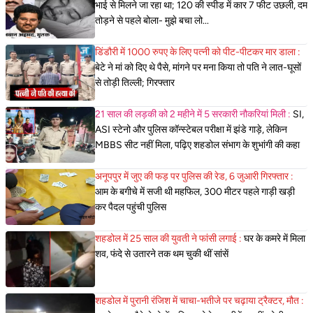
भाई से मिलने जा रहा था; 120 की स्पीड में कार 7 फीट उछली, दम
तोड़ने से पहले बोला- मुझे बचा लो...
डिंडौरी में 1000 रुपए के लिए पत्नी को पीट-पीटकर मार डाला :
बेटे ने मां को दिए थे पैसे, मांगने पर मना किया तो पति ने लात-घूसों
से तोड़ी तिल्ली; गिरफ्तार
21 साल की लड़की को 2 महीने में 5 सरकारी नौकरियां मिली :
SI,
ASI स्टेनो और पुलिस कॉन्स्टेबल परीक्षा में झंडे गाड़े, लेकिन
MBBS सीट नहीं मिला, पढ़िए शहडोल संभाग के शुभांगी की कहा
अनूपपुर में जुए की फड़ पर पुलिस की रेड, 6 जुआरी गिरफ्तार :
आम के बगीचे में सजी थी महफिल, 300 मीटर पहले गाड़ी खड़ी
कर पैदल पहुंची पुलिस
शहडोल में 25 साल की युवती ने फांसी लगाई :
घर के कमरे में मिला
शव, फंदे से उतारने तक थम चुकी थीं सांसें
शहडोल में पुरानी रंजिश में चाचा-भतीजे पर चढ़ाया ट्रैक्टर, मौत :