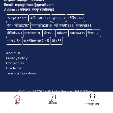
Email : mpcgtimes@gmail.com
Address : गरियाबंद, रायपुर (छत्तीसगढ़)
स्लाइडर
17729
छत्तीसगढ़
8059
जुर्म
5638
ट्रेंडिंग
3922
देश - विदेश
3797
मध्यप्रदेश
2819
नई दिल्ली
1385
रोजगार
881
वीडियो
743
मनोरंजन
530
खेल
515
धर्म
422
स्वास्थ्य
415
शिक्षा
363
व्यापार
164
राजनीतिक ख़बरें
145
18+
35
About Us
Privacy Policy
Contact Us
Disclaimer
Terms & Conditions
© Copyright 2026 - All Rights Reserved
MP CG Times
वीडियो
होम
सब्सक्राइब