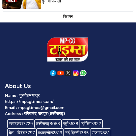
सुनाया फैसला
विज्ञापन
About Us
Name : पुरषोत्तम पात्र
https://mpcgtimes.com/
Email : mpcgtimes@gmail.com
Address : गरियाबंद, रायपुर (छत्तीसगढ़)
स्लाइडर
17729
छत्तीसगढ़
8058
जुर्म
5638
ट्रेंडिंग
3922
देश - विदेश
3797
मध्यप्रदेश
2819
नई दिल्ली
1385
रोजगार
881