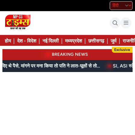
|
|
|
|
|
|
होम
देश - विदेश
नई दिल्ली
मध्यप्रदेश
छत्तीसगढ़
जुर्म
राजनीत
Exclusive
BREAKING NEWS
बेटे ने मां को दिए थे पैसे, मांगने पर मना किया तो पति ने लात-घूसों से तोड़ी तिल्ली; गिरफ्तार