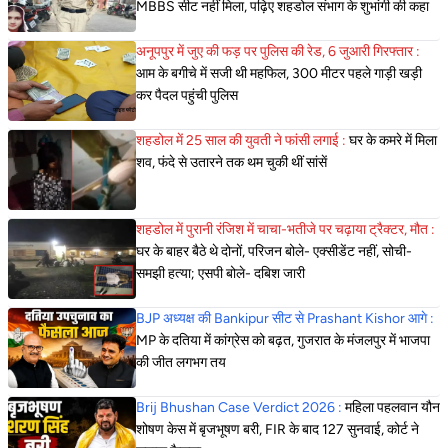
MBBS सीट नहीं मिला, पढ़िए शहडोल संभाग के शुभांगी की कहा
अनूपपुर में जुए की फड़ पर पुलिस की रेड, 6 जुआरी गिरफ्तार :
आम के बगीचे में सजी थी महफिल, 300 मीटर पहले गाड़ी खड़ी
कर पैदल पहुंची पुलिस
शहडोल में 25 साल की युवती ने फांसी लगाई :
घर के कमरे में मिला
शव, फंदे से उतारने तक थम चुकी थीं सांसें
शहडोल में पुरानी रंजिश में चाचा-भतीजे पर चढ़ाया ट्रैक्टर, मौत :
घर के बाहर बैठे थे दोनों, परिजन बोले- एक्सीडेंट नहीं, सोची-
समझी हत्या; एसपी बोले- दबिश जारी
BJP अध्यक्ष की Bankipur सीट से Prashant Kishor आगे :
MP के दतिया में कांग्रेस को बढ़त, गुजरात के मंजलपुर में भाजपा
की जीत लगभग तय
Brij Bhushan Case Verdict 2026 :
महिला पहलवान यौन
शोषण केस में बृजभूषण बरी, FIR के बाद 127 सुनवाई, कोर्ट ने