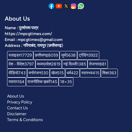
About Us
Name : पुरषोत्तम पात्र
https://mpcgtimes.com/
Email : mpcgtimes@gmail.com
Address : गरियाबंद, रायपुर (छत्तीसगढ़)
स्लाइडर
17729
छत्तीसगढ़
8059
जुर्म
5638
ट्रेंडिंग
3922
देश - विदेश
3797
मध्यप्रदेश
2819
नई दिल्ली
1385
रोजगार
881
वीडियो
743
मनोरंजन
530
खेल
515
धर्म
422
स्वास्थ्य
415
शिक्षा
363
व्यापार
164
राजनीतिक ख़बरें
145
18+
35
About Us
Privacy Policy
Contact Us
Disclaimer
Terms & Conditions