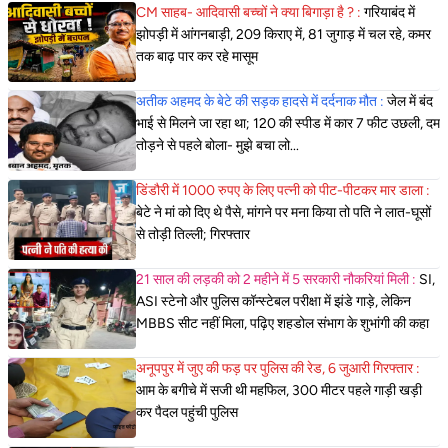
CM साहब- आदिवासी बच्चों ने क्या बिगाड़ा है ? :
गरियाबंद में
झोपड़ी में आंगनबाड़ी, 209 किराए में, 81 जुगाड़ में चल रहे, कमर
तक बाढ़ पार कर रहे मासूम
अतीक अहमद के बेटे की सड़क हादसे में दर्दनाक मौत :
जेल में बंद
भाई से मिलने जा रहा था; 120 की स्पीड में कार 7 फीट उछली, दम
तोड़ने से पहले बोला- मुझे बचा लो...
डिंडौरी में 1000 रुपए के लिए पत्नी को पीट-पीटकर मार डाला :
बेटे ने मां को दिए थे पैसे, मांगने पर मना किया तो पति ने लात-घूसों
से तोड़ी तिल्ली; गिरफ्तार
21 साल की लड़की को 2 महीने में 5 सरकारी नौकरियां मिली :
SI,
ASI स्टेनो और पुलिस कॉन्स्टेबल परीक्षा में झंडे गाड़े, लेकिन
MBBS सीट नहीं मिला, पढ़िए शहडोल संभाग के शुभांगी की कहा
अनूपपुर में जुए की फड़ पर पुलिस की रेड, 6 जुआरी गिरफ्तार :
आम के बगीचे में सजी थी महफिल, 300 मीटर पहले गाड़ी खड़ी
कर पैदल पहुंची पुलिस