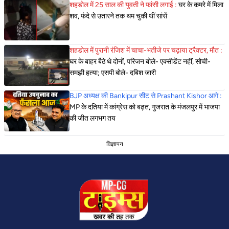
शहडोल में 25 साल की युवती ने फांसी लगाई :
घर के कमरे में मिला
शव, फंदे से उतारने तक थम चुकी थीं सांसें
शहडोल में पुरानी रंजिश में चाचा-भतीजे पर चढ़ाया ट्रैक्टर, मौत :
घर के बाहर बैठे थे दोनों, परिजन बोले- एक्सीडेंट नहीं, सोची-
समझी हत्या; एसपी बोले- दबिश जारी
BJP अध्यक्ष की Bankipur सीट से Prashant Kishor आगे :
MP के दतिया में कांग्रेस को बढ़त, गुजरात के मंजलपुर में भाजपा
की जीत लगभग तय
विज्ञापन