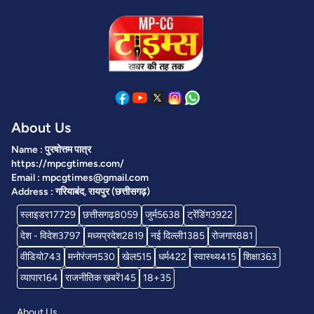
About Us
Name : पुरषोत्तम पात्र
https://mpcgtimes.com/
Email : mpcgtimes@gmail.com
Address : गरियाबंद, रायपुर (छत्तीसगढ़)
स्लाइडर
17729
छत्तीसगढ़
8059
जुर्म
5638
ट्रेंडिंग
3922
देश - विदेश
3797
मध्यप्रदेश
2819
नई दिल्ली
1385
रोजगार
881
वीडियो
743
मनोरंजन
530
खेल
515
धर्म
422
स्वास्थ्य
415
शिक्षा
363
व्यापार
164
राजनीतिक ख़बरें
145
18+
35
About Us