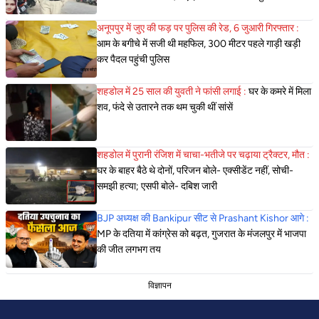
अनूपपुर में जुए की फड़ पर पुलिस की रेड, 6 जुआरी गिरफ्तार :
आम के बगीचे में सजी थी महफिल, 300 मीटर पहले गाड़ी खड़ी
कर पैदल पहुंची पुलिस
शहडोल में 25 साल की युवती ने फांसी लगाई :
घर के कमरे में मिला
शव, फंदे से उतारने तक थम चुकी थीं सांसें
शहडोल में पुरानी रंजिश में चाचा-भतीजे पर चढ़ाया ट्रैक्टर, मौत :
घर के बाहर बैठे थे दोनों, परिजन बोले- एक्सीडेंट नहीं, सोची-
समझी हत्या; एसपी बोले- दबिश जारी
BJP अध्यक्ष की Bankipur सीट से Prashant Kishor आगे :
MP के दतिया में कांग्रेस को बढ़त, गुजरात के मंजलपुर में भाजपा
की जीत लगभग तय
विज्ञापन