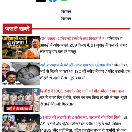
विज्ञापन
विज्ञापन
जरूरी खबरें
CM साहब- आदिवासी बच्चों ने क्या बिगाड़ा है ? :
गरियाबंद में
झोपड़ी में आंगनबाड़ी, 209 किराए में, 81 जुगाड़ में चल रहे, कमर
तक बाढ़ पार कर रहे मासूम
अतीक अहमद के बेटे की सड़क हादसे में दर्दनाक मौत :
जेल में बंद
भाई से मिलने जा रहा था; 120 की स्पीड में कार 7 फीट उछली, दम
तोड़ने से पहले बोला- मुझे बचा लो...
डिंडौरी में 1000 रुपए के लिए पत्नी को पीट-पीटकर मार डाला :
बेटे ने मां को दिए थे पैसे, मांगने पर मना किया तो पति ने लात-घूसों
से तोड़ी तिल्ली; गिरफ्तार
21 साल की लड़की को 2 महीने में 5 सरकारी नौकरियां मिली :
SI,
ASI स्टेनो और पुलिस कॉन्स्टेबल परीक्षा में झंडे गाड़े, लेकिन
MBBS सीट नहीं मिला, पढ़िए शहडोल संभाग के शुभांगी की कहा