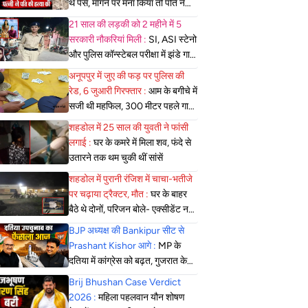
थे पैसे, मांगने पर मना किया तो पति ने
लात-घूसों से तोड़ी तिल्ली; गिरफ्तार
21 साल की लड़की को 2 महीने में 5
सरकारी नौकरियां मिली :
SI, ASI स्टेनो
और पुलिस कॉन्स्टेबल परीक्षा में झंडे गाड़े,
लेकिन MBBS सीट नहीं मिला, पढ़िए
अनूपपुर में जुए की फड़ पर पुलिस की
शहडोल संभाग के शुभांगी की कहा
रेड, 6 जुआरी गिरफ्तार :
आम के बगीचे में
सजी थी महफिल, 300 मीटर पहले गाड़ी
खड़ी कर पैदल पहुंची पुलिस
शहडोल में 25 साल की युवती ने फांसी
लगाई :
घर के कमरे में मिला शव, फंदे से
उतारने तक थम चुकी थीं सांसें
शहडोल में पुरानी रंजिश में चाचा-भतीजे
पर चढ़ाया ट्रैक्टर, मौत :
घर के बाहर
बैठे थे दोनों, परिजन बोले- एक्सीडेंट नहीं,
सोची-समझी हत्या; एसपी बोले- दबिश
BJP अध्यक्ष की Bankipur सीट से
जारी
Prashant Kishor आगे :
MP के
दतिया में कांग्रेस को बढ़त, गुजरात के
मंजलपुर में भाजपा की जीत लगभग तय
Brij Bhushan Case Verdict
2026 :
महिला पहलवान यौन शोषण