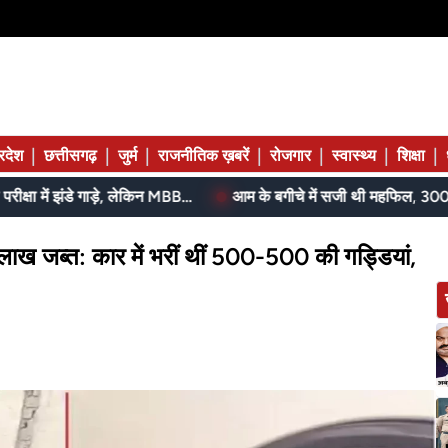
|
|
|
|
|
|
|
्रदेश
छत्तीसगढ़
जुर्म
राजनीतिक ख़बरें
रोजगार
स्वास्थ्य
शिक्षा
SI, ASI स्टेनो और पुलिस कॉन्स्टेबल परीक्षा में झंडे गाड़े, लेकिन MBBS सीट नहीं मिला, पढ़िए शहडोल संभाग के शुभांगी की कहा
लाख जब्त: कार में भरीं थीं 500-500 की गड्डियां,