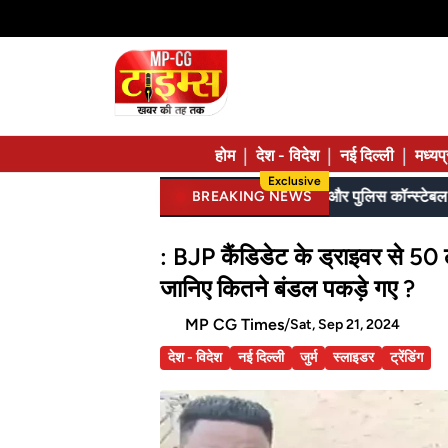
|
|
|
होम
देश - विदेश
नई दिल्ली
मध्यप
Exclusive
बेटे ने मां को दिए थे पैसे, मांगने पर मना किया तो पति ने लात-घूसों से तोड़ी तिल्ली; गिरफ्तार
BREAKING NEWS
: BJP कैंडिडेट के ड्राइवर से 50 
जानिए कितने बंडल पकड़े गए ?
MP CG Times
/
Sat, Sep 21, 2024
देश - विदेश
नई दिल्ली
जुर्म
स्लाइडर
ट्रेंडिंग