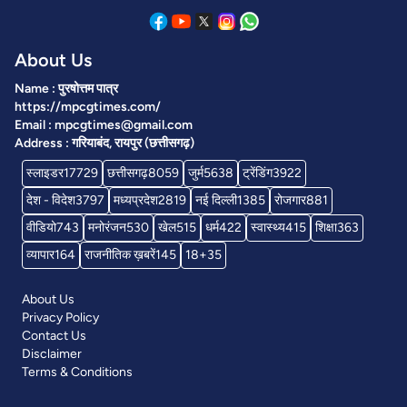
About Us
Name : पुरषोत्तम पात्र
https://mpcgtimes.com/
Email : mpcgtimes@gmail.com
Address : गरियाबंद, रायपुर (छत्तीसगढ़)
स्लाइडर
17729
छत्तीसगढ़
8059
जुर्म
5638
ट्रेंडिंग
3922
देश - विदेश
3797
मध्यप्रदेश
2819
नई दिल्ली
1385
रोजगार
881
वीडियो
743
मनोरंजन
530
खेल
515
धर्म
422
स्वास्थ्य
415
शिक्षा
363
व्यापार
164
राजनीतिक ख़बरें
145
18+
35
About Us
Privacy Policy
Contact Us
Disclaimer
Terms & Conditions