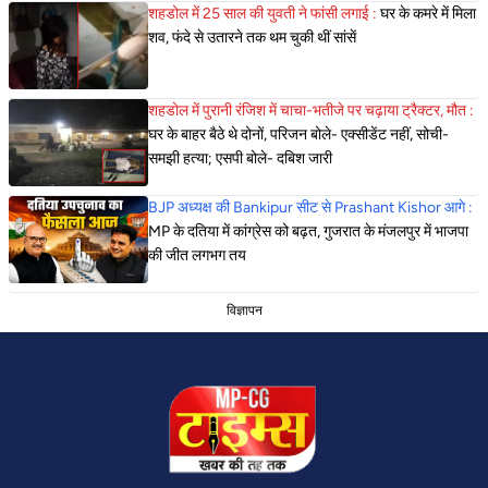
शहडोल में 25 साल की युवती ने फांसी लगाई :
घर के कमरे में मिला
शव, फंदे से उतारने तक थम चुकी थीं सांसें
शहडोल में पुरानी रंजिश में चाचा-भतीजे पर चढ़ाया ट्रैक्टर, मौत :
घर के बाहर बैठे थे दोनों, परिजन बोले- एक्सीडेंट नहीं, सोची-
समझी हत्या; एसपी बोले- दबिश जारी
BJP अध्यक्ष की Bankipur सीट से Prashant Kishor आगे :
MP के दतिया में कांग्रेस को बढ़त, गुजरात के मंजलपुर में भाजपा
की जीत लगभग तय
विज्ञापन