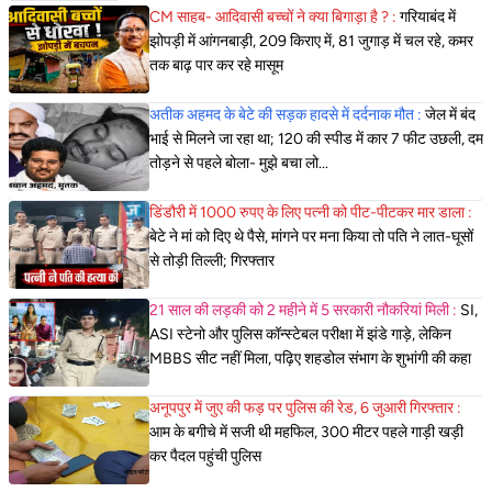
CM साहब- आदिवासी बच्चों ने क्या बिगाड़ा है ? :
गरियाबंद में
झोपड़ी में आंगनबाड़ी, 209 किराए में, 81 जुगाड़ में चल रहे, कमर
तक बाढ़ पार कर रहे मासूम
अतीक अहमद के बेटे की सड़क हादसे में दर्दनाक मौत :
जेल में बंद
भाई से मिलने जा रहा था; 120 की स्पीड में कार 7 फीट उछली, दम
तोड़ने से पहले बोला- मुझे बचा लो...
डिंडौरी में 1000 रुपए के लिए पत्नी को पीट-पीटकर मार डाला :
बेटे ने मां को दिए थे पैसे, मांगने पर मना किया तो पति ने लात-घूसों
से तोड़ी तिल्ली; गिरफ्तार
21 साल की लड़की को 2 महीने में 5 सरकारी नौकरियां मिली :
SI,
ASI स्टेनो और पुलिस कॉन्स्टेबल परीक्षा में झंडे गाड़े, लेकिन
MBBS सीट नहीं मिला, पढ़िए शहडोल संभाग के शुभांगी की कहा
अनूपपुर में जुए की फड़ पर पुलिस की रेड, 6 जुआरी गिरफ्तार :
आम के बगीचे में सजी थी महफिल, 300 मीटर पहले गाड़ी खड़ी
कर पैदल पहुंची पुलिस