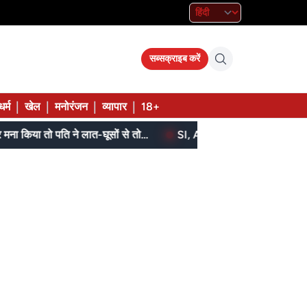
सब्सक्राइब करें
|
|
|
|
धर्म
खेल
मनोरंजन
व्यापार
18+
बेटे ने मां को दिए थे पैसे, मांगने पर मना किया तो पति ने लात-घूसों से तोड़ी तिल्ली; गिरफ्तार