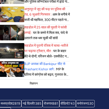
और पुलिस कॉन्स्टेबल परीक्षा में झंडे गाड़े,
लेकिन MBBS सीट नहीं मिला, पढ़िए
अनूपपुर में जुए की फड़ पर पुलिस की
शहडोल संभाग के शुभांगी की कहा
रेड, 6 जुआरी गिरफ्तार :
आम के बगीचे में
सजी थी महफिल, 300 मीटर पहले गाड़ी
खड़ी कर पैदल पहुंची पुलिस
शहडोल में 25 साल की युवती ने फांसी
लगाई :
घर के कमरे में मिला शव, फंदे से
उतारने तक थम चुकी थीं सांसें
शहडोल में पुरानी रंजिश में चाचा-भतीजे
पर चढ़ाया ट्रैक्टर, मौत :
घर के बाहर
बैठे थे दोनों, परिजन बोले- एक्सीडेंट नहीं,
सोची-समझी हत्या; एसपी बोले- दबिश
BJP अध्यक्ष की Bankipur सीट से
जारी
Prashant Kishor आगे :
MP के
दतिया में कांग्रेस को बढ़त, गुजरात के
मंजलपुर में भाजपा की जीत लगभग तय
विज्ञापन
मध्यप्रदेश
2819
नई दिल्ली
1385
रोजगार
881
वीडियो
743
मनोरंजन
530