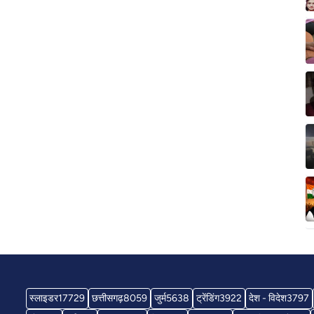
स्लाइडर
17729
छत्तीसगढ़
8059
जुर्म
5638
ट्रेंडिंग
3922
देश - विदेश
3797