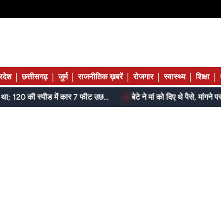
|
|
|
|
|
|
|
्रदेश
छत्तीसगढ़
जुर्म
राजनीतिक ख़बरें
रोजगार
स्वास्थ्य
शिक्षा
जेल में बंद भाई से मिलने जा रहा था; 120 की स्पीड में कार 7 फीट उछली, दम तोड़ने से पहले बोला- मुझे बचा लो...