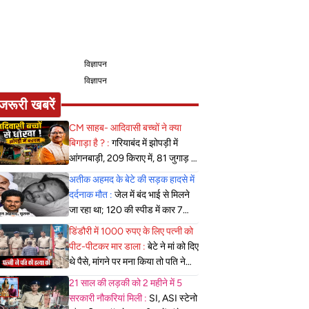
विज्ञापन
विज्ञापन
जरूरी खबरें
CM साहब- आदिवासी बच्चों ने क्या
बिगाड़ा है ? :
गरियाबंद में झोपड़ी में
आंगनबाड़ी, 209 किराए में, 81 जुगाड़ में
चल रहे, कमर तक बाढ़ पार कर रहे मासूम
अतीक अहमद के बेटे की सड़क हादसे में
दर्दनाक मौत :
जेल में बंद भाई से मिलने
जा रहा था; 120 की स्पीड में कार 7
फीट उछली, दम तोड़ने से पहले बोला-
डिंडौरी में 1000 रुपए के लिए पत्नी को
मुझे बचा लो...
पीट-पीटकर मार डाला :
बेटे ने मां को दिए
थे पैसे, मांगने पर मना किया तो पति ने
लात-घूसों से तोड़ी तिल्ली; गिरफ्तार
21 साल की लड़की को 2 महीने में 5
सरकारी नौकरियां मिली :
SI, ASI स्टेनो