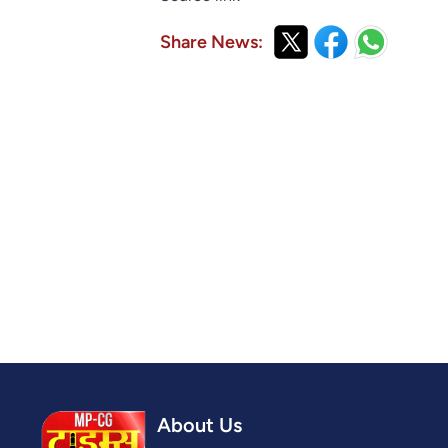
Share News:
About Us