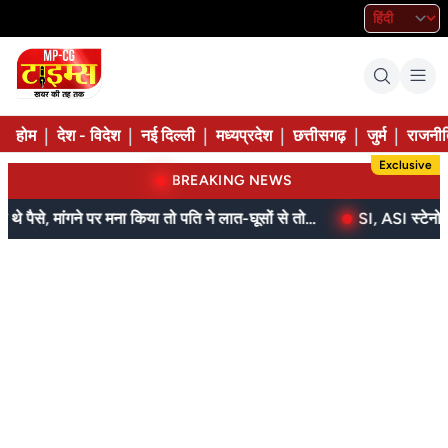
|
|
|
|
|
|
होम
देश - विदेश
नई दिल्ली
मध्यप्रदेश
छत्तीसगढ़
जुर्म
राजनीत
Exclusive
BREAKING NEWS
बेटे ने मां को दिए थे पैसे, मांगने पर मना किया तो पति ने लात-घूसों से तोड़ी तिल्ली; गिरफ्तार