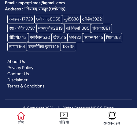
Email : mpcgtimes@gmail.com
Address : गरियाबंद, रायपुर (छत्तीसगढ़)
स्लाइडर
17729
छत्तीसगढ़
8058
जुर्म
5638
ट्रेंडिंग
3922
देश - विदेश
3797
मध्यप्रदेश
2819
नई दिल्ली
1385
रोजगार
881
वीडियो
743
मनोरंजन
530
खेल
515
धर्म
422
स्वास्थ्य
415
शिक्षा
363
व्यापार
164
राजनीतिक ख़बरें
145
18+
35
About Us
Privacy Policy
Contact Us
Disclaimer
Terms & Conditions
© Copyright 2026 - All Rights Reserved
MP CG Times
वीडियो
होम
सब्सक्राइब