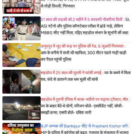
से तोड़ी तिल्ली; गिरफ्तार
21 साल की लड़की को 2 महीने में 5 सरकारी नौकरियां मिली :
SI,
ASI स्टेनो और पुलिस कॉन्स्टेबल परीक्षा में झंडे गाड़े, लेकिन
MBBS सीट नहीं मिला, पढ़िए शहडोल संभाग के शुभांगी की कहा
अनूपपुर में जुए की फड़ पर पुलिस की रेड, 6 जुआरी गिरफ्तार :
आम के बगीचे में सजी थी महफिल, 300 मीटर पहले गाड़ी खड़ी
कर पैदल पहुंची पुलिस
शहडोल में 25 साल की युवती ने फांसी लगाई :
घर के कमरे में मिला
शव, फंदे से उतारने तक थम चुकी थीं सांसें
शहडोल में पुरानी रंजिश में चाचा-भतीजे पर चढ़ाया ट्रैक्टर, मौत :
घर के बाहर बैठे थे दोनों, परिजन बोले- एक्सीडेंट नहीं, सोची-
समझी हत्या; एसपी बोले- दबिश जारी
BJP अध्यक्ष की Bankipur सीट से Prashant Kishor आगे :
MP के दतिया में कांग्रेस को बढ़त, गुजरात के मंजलपुर में भाजपा