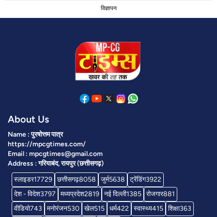
विज्ञापन
About Us
Name : पुरषोत्तम पात्र
https://mpcgtimes.com/
Email : mpcgtimes@gmail.com
Address : गरियाबंद, रायपुर (छत्तीसगढ़)
स्लाइडर
17729
छत्तीसगढ़
8058
जुर्म
5638
ट्रेंडिंग
3922
देश - विदेश
3797
मध्यप्रदेश
2819
नई दिल्ली
1385
रोजगार
881
वीडियो
743
मनोरंजन
530
खेल
515
धर्म
422
स्वास्थ्य
415
शिक्षा
363