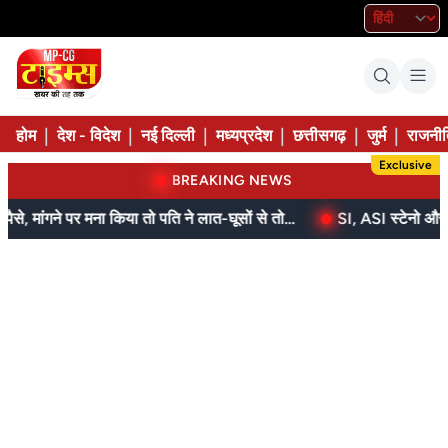
|
|
|
|
|
|
होम
देश - विदेश
नई दिल्ली
मध्यप्रदेश
छत्तीसगढ़
जुर्म
राजनीत
Exclusive
BREAKING NEWS
बेटे ने मां को दिए थे पैसे, मांगने पर मना किया तो पति ने लात-घूसों से तोड़ी तिल्ली; गिरफ्तार