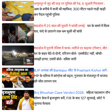
अनूपपुर में जुए की फड़ पर पुलिस की रेड, 6 जुआरी गिरफ्तार :
आम के बगीचे में सजी थी महफिल, 300 मीटर पहले गाड़ी खड़ी
कर पैदल पहुंची पुलिस
शहडोल में 25 साल की युवती ने फांसी लगाई :
घर के कमरे में मिला
शव, फंदे से उतारने तक थम चुकी थीं सांसें
शहडोल में पुरानी रंजिश में चाचा-भतीजे पर चढ़ाया ट्रैक्टर, मौत :
घर के बाहर बैठे थे दोनों, परिजन बोले- एक्सीडेंट नहीं, सोची-
समझी हत्या; एसपी बोले- दबिश जारी
BJP अध्यक्ष की Bankipur सीट से Prashant Kishor आगे :
MP के दतिया में कांग्रेस को बढ़त, गुजरात के मंजलपुर में भाजपा
की जीत लगभग तय
Brij Bhushan Case Verdict 2026 :
महिला पहलवान यौन
शोषण केस में बृजभूषण बरी, FIR के बाद 127 सुनवाई, कोर्ट ने
सुनाया फैसला