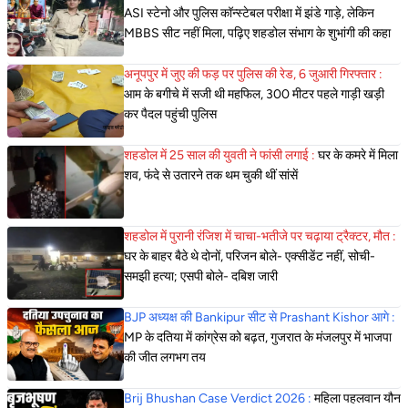
ASI स्टेनो और पुलिस कॉन्स्टेबल परीक्षा में झंडे गाड़े, लेकिन
MBBS सीट नहीं मिला, पढ़िए शहडोल संभाग के शुभांगी की कहा
अनूपपुर में जुए की फड़ पर पुलिस की रेड, 6 जुआरी गिरफ्तार :
आम के बगीचे में सजी थी महफिल, 300 मीटर पहले गाड़ी खड़ी
कर पैदल पहुंची पुलिस
शहडोल में 25 साल की युवती ने फांसी लगाई :
घर के कमरे में मिला
शव, फंदे से उतारने तक थम चुकी थीं सांसें
शहडोल में पुरानी रंजिश में चाचा-भतीजे पर चढ़ाया ट्रैक्टर, मौत :
घर के बाहर बैठे थे दोनों, परिजन बोले- एक्सीडेंट नहीं, सोची-
समझी हत्या; एसपी बोले- दबिश जारी
BJP अध्यक्ष की Bankipur सीट से Prashant Kishor आगे :
MP के दतिया में कांग्रेस को बढ़त, गुजरात के मंजलपुर में भाजपा
की जीत लगभग तय
Brij Bhushan Case Verdict 2026 :
महिला पहलवान यौन