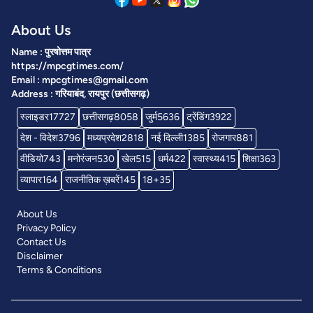
About Us
Name : पुरषोत्तम पात्र
https://mpcgtimes.com/
Email : mpcgtimes@gmail.com
Address : गरियाबंद, रायपुर (छत्तीसगढ़)
स्लाइडर
17727
छत्तीसगढ़
8058
जुर्म
5636
ट्रेंडिंग
3922
देश - विदेश
3796
मध्यप्रदेश
2818
नई दिल्ली
1385
रोजगार
881
वीडियो
743
मनोरंजन
530
खेल
515
धर्म
422
स्वास्थ्य
415
शिक्षा
363
व्यापार
164
राजनीतिक ख़बरें
145
18+
35
About Us
Privacy Policy
Contact Us
Disclaimer
Terms & Conditions