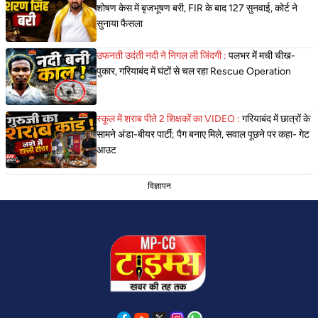
शोषण केस में बृजभूषण बरी, FIR के बाद 127 सुनवाई, कोर्ट ने
सुनाया फैसला
उफनती उदंती नदी ने निगल ली जिंदगी :
पलभर में मची चीख-
पुकार, गरियाबंद में घंटों से चल रहा Rescue Operation
स्कूल में शराब पीते 2 शिक्षकों का VIDEO :
गरियाबंद में छात्रों के
सामने अंडा-बीयर पार्टी; पैग बनाए मिले, सवाल पूछने पर कहा- गेट
आउट
विज्ञापन