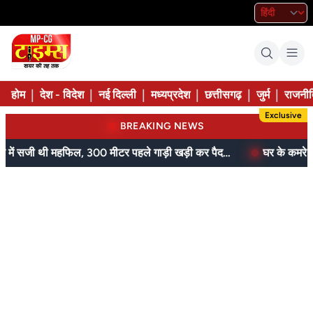
|
|
|
|
|
|
होम
देश - विदेश
नई दिल्ली
मध्यप्रदेश
छत्तीसगढ़
जुर्म
राजनीत
Exclusive
BREAKING NEWS
आम के बगीचे में सजी थी महफिल, 300 मीटर पहले गाड़ी खड़ी कर पैदल पहुंची पुलिस
घर के कमरे में मिल