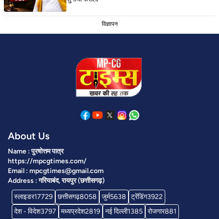
विज्ञापन
About Us
Name : पुरषोत्तम पात्र
https://mpcgtimes.com/
Email : mpcgtimes@gmail.com
Address : गरियाबंद, रायपुर (छत्तीसगढ़)
स्लाइडर
17729
छत्तीसगढ़
8058
जुर्म
5638
ट्रेंडिंग
3922
देश - विदेश
3797
मध्यप्रदेश
2819
नई दिल्ली
1385
रोजगार
881