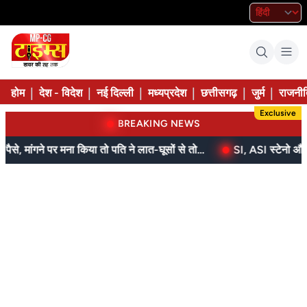
|
|
|
|
|
|
होम
देश - विदेश
नई दिल्ली
मध्यप्रदेश
छत्तीसगढ़
जुर्म
राजनीत
Exclusive
BREAKING NEWS
बेटे ने मां को दिए थे पैसे, मांगने पर मना किया तो पति ने लात-घूसों से तोड़ी तिल्ली; गिरफ्तार