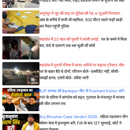
MBBS सीट नहीं मिला, पढ़िए शहडोल संभाग के शुभांगी की कहा
अनूपपुर में जुए की फड़ पर पुलिस की रेड, 6 जुआरी गिरफ्तार :
आम के बगीचे में सजी थी महफिल, 300 मीटर पहले गाड़ी खड़ी
कर पैदल पहुंची पुलिस
शहडोल में 25 साल की युवती ने फांसी लगाई :
घर के कमरे में मिला
शव, फंदे से उतारने तक थम चुकी थीं सांसें
शहडोल में पुरानी रंजिश में चाचा-भतीजे पर चढ़ाया ट्रैक्टर, मौत :
घर के बाहर बैठे थे दोनों, परिजन बोले- एक्सीडेंट नहीं, सोची-
समझी हत्या; एसपी बोले- दबिश जारी
BJP अध्यक्ष की Bankipur सीट से Prashant Kishor आगे :
MP के दतिया में कांग्रेस को बढ़त, गुजरात के मंजलपुर में भाजपा
की जीत लगभग तय
Brij Bhushan Case Verdict 2026 :
महिला पहलवान यौन
शोषण केस में बृजभूषण बरी, FIR के बाद 127 सुनवाई, कोर्ट ने
सुनाया फैसला