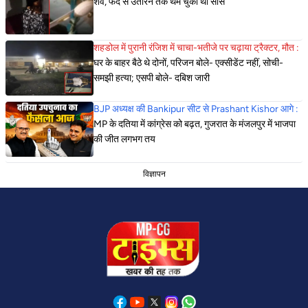
शव, फंदे से उतारने तक थम चुकी थीं सांसें
शहडोल में पुरानी रंजिश में चाचा-भतीजे पर चढ़ाया ट्रैक्टर, मौत :
घर के बाहर बैठे थे दोनों, परिजन बोले- एक्सीडेंट नहीं, सोची-
समझी हत्या; एसपी बोले- दबिश जारी
BJP अध्यक्ष की Bankipur सीट से Prashant Kishor आगे :
MP के दतिया में कांग्रेस को बढ़त, गुजरात के मंजलपुर में भाजपा
की जीत लगभग तय
विज्ञापन