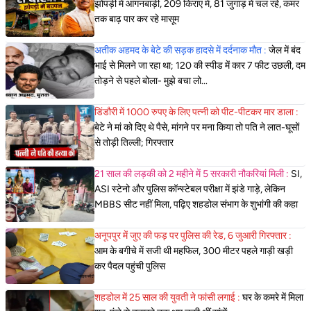
झोपड़ी में आंगनबाड़ी, 209 किराए में, 81 जुगाड़ में चल रहे, कमर
तक बाढ़ पार कर रहे मासूम
अतीक अहमद के बेटे की सड़क हादसे में दर्दनाक मौत :
जेल में बंद
भाई से मिलने जा रहा था; 120 की स्पीड में कार 7 फीट उछली, दम
तोड़ने से पहले बोला- मुझे बचा लो...
डिंडौरी में 1000 रुपए के लिए पत्नी को पीट-पीटकर मार डाला :
बेटे ने मां को दिए थे पैसे, मांगने पर मना किया तो पति ने लात-घूसों
से तोड़ी तिल्ली; गिरफ्तार
21 साल की लड़की को 2 महीने में 5 सरकारी नौकरियां मिली :
SI,
ASI स्टेनो और पुलिस कॉन्स्टेबल परीक्षा में झंडे गाड़े, लेकिन
MBBS सीट नहीं मिला, पढ़िए शहडोल संभाग के शुभांगी की कहा
अनूपपुर में जुए की फड़ पर पुलिस की रेड, 6 जुआरी गिरफ्तार :
आम के बगीचे में सजी थी महफिल, 300 मीटर पहले गाड़ी खड़ी
कर पैदल पहुंची पुलिस
शहडोल में 25 साल की युवती ने फांसी लगाई :
घर के कमरे में मिला