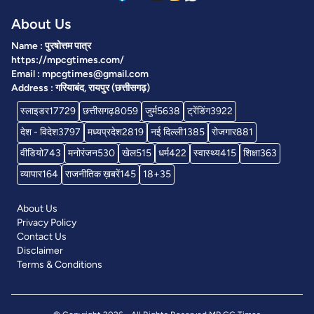
About Us
Name : पुरषोत्तम पात्र
https://mpcgtimes.com/
Email : mpcgtimes@gmail.com
Address : गरियाबंद, रायपुर (छत्तीसगढ़)
स्लाइडर
17729
छत्तीसगढ़
8059
जुर्म
5638
ट्रेंडिंग
3922
देश - विदेश
3797
मध्यप्रदेश
2819
नई दिल्ली
1385
रोजगार
881
वीडियो
743
मनोरंजन
530
खेल
515
धर्म
422
स्वास्थ्य
415
शिक्षा
363
व्यापार
164
राजनीतिक ख़बरें
145
18+
35
About Us
Privacy Policy
Contact Us
Disclaimer
Terms & Conditions