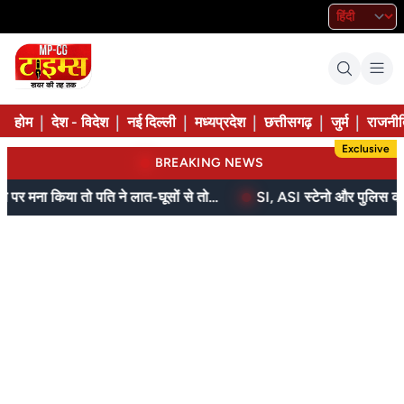
|
|
|
|
|
|
होम
देश - विदेश
नई दिल्ली
मध्यप्रदेश
छत्तीसगढ़
जुर्म
राजनीत
Exclusive
BREAKING NEWS
बेटे ने मां को दिए थे पैसे, मांगने पर मना किया तो पति ने लात-घूसों से तोड़ी तिल्ली; गिरफ्तार