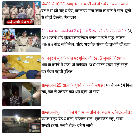
डिंडौरी में 1000 रुपए के लिए पत्नी को पीट-पीटकर मार डाला :
बेटे ने मां को दिए थे पैसे, मांगने पर मना किया तो पति ने लात-घूसों
से तोड़ी तिल्ली; गिरफ्तार
21 साल की लड़की को 2 महीने में 5 सरकारी नौकरियां मिली :
SI,
ASI स्टेनो और पुलिस कॉन्स्टेबल परीक्षा में झंडे गाड़े, लेकिन
MBBS सीट नहीं मिला, पढ़िए शहडोल संभाग के शुभांगी की कहा
अनूपपुर में जुए की फड़ पर पुलिस की रेड, 6 जुआरी गिरफ्तार :
आम के बगीचे में सजी थी महफिल, 300 मीटर पहले गाड़ी खड़ी
कर पैदल पहुंची पुलिस
शहडोल में 25 साल की युवती ने फांसी लगाई :
घर के कमरे में मिला
शव, फंदे से उतारने तक थम चुकी थीं सांसें
शहडोल में पुरानी रंजिश में चाचा-भतीजे पर चढ़ाया ट्रैक्टर, मौत :
घर के बाहर बैठे थे दोनों, परिजन बोले- एक्सीडेंट नहीं, सोची-
समझी हत्या; एसपी बोले- दबिश जारी