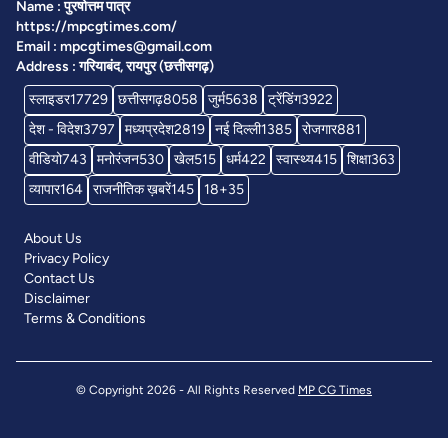
Name : पुरषोत्तम पात्र
https://mpcgtimes.com/
Email : mpcgtimes@gmail.com
Address : गरियाबंद, रायपुर (छत्तीसगढ़)
स्लाइडर
17729
छत्तीसगढ़
8058
जुर्म
5638
ट्रेंडिंग
3922
देश - विदेश
3797
मध्यप्रदेश
2819
नई दिल्ली
1385
रोजगार
881
वीडियो
743
मनोरंजन
530
खेल
515
धर्म
422
स्वास्थ्य
415
शिक्षा
363
व्यापार
164
राजनीतिक ख़बरें
145
18+
35
About Us
Privacy Policy
Contact Us
Disclaimer
Terms & Conditions
© Copyright 2026 - All Rights Reserved
MP CG Times