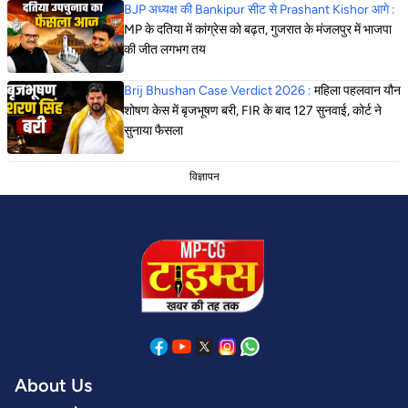
BJP अध्यक्ष की Bankipur सीट से Prashant Kishor आगे :
MP के दतिया में कांग्रेस को बढ़त, गुजरात के मंजलपुर में भाजपा
की जीत लगभग तय
Brij Bhushan Case Verdict 2026 :
महिला पहलवान यौन
शोषण केस में बृजभूषण बरी, FIR के बाद 127 सुनवाई, कोर्ट ने
सुनाया फैसला
विज्ञापन
About Us