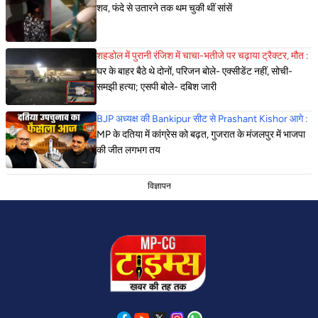
शव, फंदे से उतारने तक थम चुकी थीं सांसें
शहडोल में पुरानी रंजिश में चाचा-भतीजे पर चढ़ाया ट्रैक्टर, मौत :
घर के बाहर बैठे थे दोनों, परिजन बोले- एक्सीडेंट नहीं, सोची-
समझी हत्या; एसपी बोले- दबिश जारी
BJP अध्यक्ष की Bankipur सीट से Prashant Kishor आगे :
MP के दतिया में कांग्रेस को बढ़त, गुजरात के मंजलपुर में भाजपा
की जीत लगभग तय
विज्ञापन