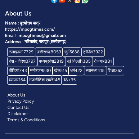
About Us
Name : पुरषोत्तम पात्र
https://mpcgtimes.com/
Email : mpcgtimes@gmail.com
Address : गरियाबंद, रायपुर (छत्तीसगढ़)
स्लाइडर
17729
छत्तीसगढ़
8059
जुर्म
5638
ट्रेंडिंग
3922
देश - विदेश
3797
मध्यप्रदेश
2819
नई दिल्ली
1385
रोजगार
881
वीडियो
743
मनोरंजन
530
खेल
515
धर्म
422
स्वास्थ्य
415
शिक्षा
363
व्यापार
164
राजनीतिक ख़बरें
145
18+
35
About Us
Privacy Policy
Contact Us
Disclaimer
Terms & Conditions