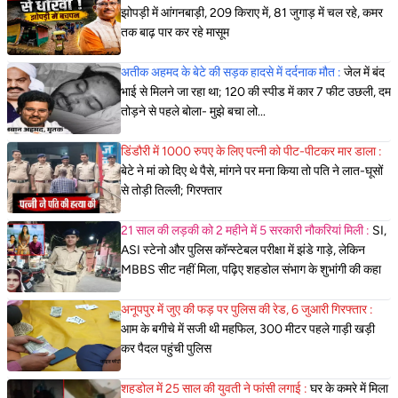
झोपड़ी में आंगनबाड़ी, 209 किराए में, 81 जुगाड़ में चल रहे, कमर
तक बाढ़ पार कर रहे मासूम
अतीक अहमद के बेटे की सड़क हादसे में दर्दनाक मौत :
जेल में बंद
भाई से मिलने जा रहा था; 120 की स्पीड में कार 7 फीट उछली, दम
तोड़ने से पहले बोला- मुझे बचा लो...
डिंडौरी में 1000 रुपए के लिए पत्नी को पीट-पीटकर मार डाला :
बेटे ने मां को दिए थे पैसे, मांगने पर मना किया तो पति ने लात-घूसों
से तोड़ी तिल्ली; गिरफ्तार
21 साल की लड़की को 2 महीने में 5 सरकारी नौकरियां मिली :
SI,
ASI स्टेनो और पुलिस कॉन्स्टेबल परीक्षा में झंडे गाड़े, लेकिन
MBBS सीट नहीं मिला, पढ़िए शहडोल संभाग के शुभांगी की कहा
अनूपपुर में जुए की फड़ पर पुलिस की रेड, 6 जुआरी गिरफ्तार :
आम के बगीचे में सजी थी महफिल, 300 मीटर पहले गाड़ी खड़ी
कर पैदल पहुंची पुलिस
शहडोल में 25 साल की युवती ने फांसी लगाई :
घर के कमरे में मिला