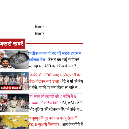
विज्ञापन
विज्ञापन
जरूरी खबरें
अतीक अहमद के बेटे की सड़क हादसे में
दर्दनाक मौत :
जेल में बंद भाई से मिलने
जा रहा था; 120 की स्पीड में कार 7
फीट उछली, दम तोड़ने से पहले बोला-
डिंडौरी में 1000 रुपए के लिए पत्नी को
मुझे बचा लो...
पीट-पीटकर मार डाला :
बेटे ने मां को दिए
थे पैसे, मांगने पर मना किया तो पति ने
लात-घूसों से तोड़ी तिल्ली; गिरफ्तार
21 साल की लड़की को 2 महीने में 5
सरकारी नौकरियां मिली :
SI, ASI स्टेनो
और पुलिस कॉन्स्टेबल परीक्षा में झंडे गाड़े,
लेकिन MBBS सीट नहीं मिला, पढ़िए
अनूपपुर में जुए की फड़ पर पुलिस की
शहडोल संभाग के शुभांगी की कहा
रेड, 6 जुआरी गिरफ्तार :
आम के बगीचे में