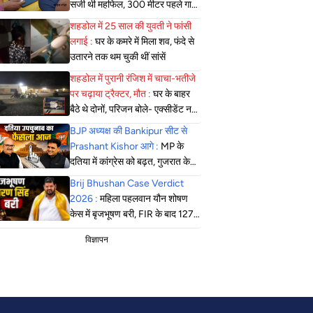
सजी थी महफिल, 300 मीटर पहले गाड़ी
खड़ी कर पैदल पहुंची पुलिस
शहडोल में 25 साल की युवती ने फांसी
लगाई :
घर के कमरे में मिला शव, फंदे से
उतारने तक थम चुकी थीं सांसें
शहडोल में पुरानी रंजिश में चाचा-भतीजे
पर चढ़ाया ट्रैक्टर, मौत :
घर के बाहर
बैठे थे दोनों, परिजन बोले- एक्सीडेंट नहीं,
सोची-समझी हत्या; एसपी बोले- दबिश
BJP अध्यक्ष की Bankipur सीट से
जारी
Prashant Kishor आगे :
MP के
दतिया में कांग्रेस को बढ़त, गुजरात के
मंजलपुर में भाजपा की जीत लगभग तय
Brij Bhushan Case Verdict
2026 :
महिला पहलवान यौन शोषण
केस में बृजभूषण बरी, FIR के बाद 127
सुनवाई, कोर्ट ने सुनाया फैसला
विज्ञापन