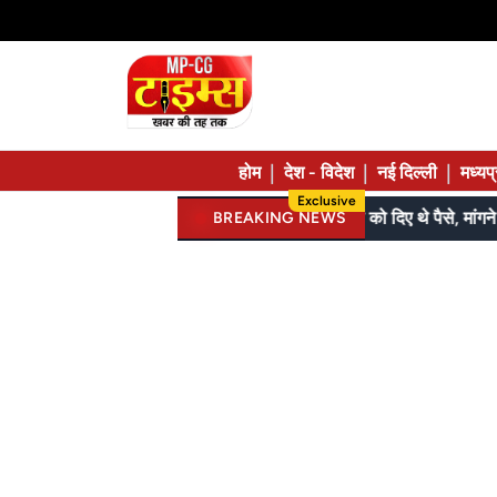
|
|
|
होम
देश - विदेश
नई दिल्ली
मध्यप
Exclusive
जेल में बंद भाई से मिलने जा रहा था; 120 की स्पीड में कार 7 फीट उछली, दम तोड़ने से पहले बोला- मुझे बचा लो...
BREAKING NEWS