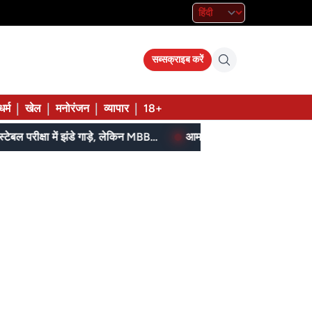
सब्सक्राइब करें
|
|
|
|
धर्म
खेल
मनोरंजन
व्यापार
18+
SI, ASI स्टेनो और पुलिस कॉन्स्टेबल परीक्षा में झंडे गाड़े, लेकिन MBBS सीट नहीं मिला, पढ़िए शहडोल संभाग के शुभांगी की कहा