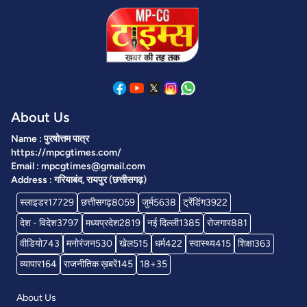
About Us
Name : पुरषोत्तम पात्र
https://mpcgtimes.com/
Email : mpcgtimes@gmail.com
Address : गरियाबंद, रायपुर (छत्तीसगढ़)
स्लाइडर
17729
छत्तीसगढ़
8059
जुर्म
5638
ट्रेंडिंग
3922
देश - विदेश
3797
मध्यप्रदेश
2819
नई दिल्ली
1385
रोजगार
881
वीडियो
743
मनोरंजन
530
खेल
515
धर्म
422
स्वास्थ्य
415
शिक्षा
363
व्यापार
164
राजनीतिक ख़बरें
145
18+
35
About Us