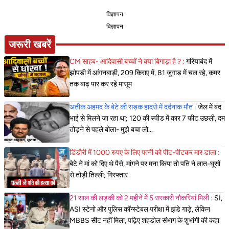
विज्ञापन
विज्ञापन
जरूरी खबरें
CM साहब- आदिवासी बच्चों ने क्या बिगाड़ा है ? :
गरियाबंद में
झोपड़ी में आंगनबाड़ी, 209 किराए में, 81 जुगाड़ में चल रहे, कमर
तक बाढ़ पार कर रहे मासूम
अतीक अहमद के बेटे की सड़क हादसे में दर्दनाक मौत :
जेल में बंद
भाई से मिलने जा रहा था; 120 की स्पीड में कार 7 फीट उछली, दम
तोड़ने से पहले बोला- मुझे बचा लो...
डिंडौरी में 1000 रुपए के लिए पत्नी को पीट-पीटकर मार डाला :
बेटे ने मां को दिए थे पैसे, मांगने पर मना किया तो पति ने लात-घूसों
से तोड़ी तिल्ली; गिरफ्तार
21 साल की लड़की को 2 महीने में 5 सरकारी नौकरियां मिली :
SI,
ASI स्टेनो और पुलिस कॉन्स्टेबल परीक्षा में झंडे गाड़े, लेकिन
MBBS सीट नहीं मिला, पढ़िए शहडोल संभाग के शुभांगी की कहा