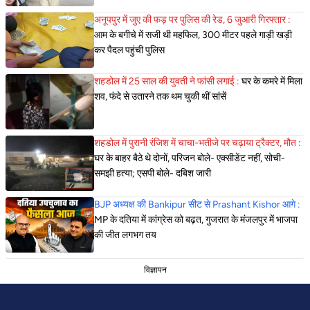
अनूपपुर में जुए की फड़ पर पुलिस की रेड, 6 जुआरी गिरफ्तार :
आम के बगीचे में सजी थी महफिल, 300 मीटर पहले गाड़ी खड़ी
कर पैदल पहुंची पुलिस
शहडोल में 25 साल की युवती ने फांसी लगाई :
घर के कमरे में मिला
शव, फंदे से उतारने तक थम चुकी थीं सांसें
शहडोल में पुरानी रंजिश में चाचा-भतीजे पर चढ़ाया ट्रैक्टर, मौत :
घर के बाहर बैठे थे दोनों, परिजन बोले- एक्सीडेंट नहीं, सोची-
समझी हत्या; एसपी बोले- दबिश जारी
BJP अध्यक्ष की Bankipur सीट से Prashant Kishor आगे :
MP के दतिया में कांग्रेस को बढ़त, गुजरात के मंजलपुर में भाजपा
की जीत लगभग तय
विज्ञापन