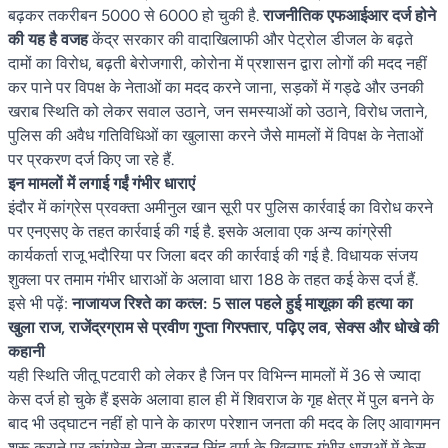
बढ़कर तकरीबन 5000 से 6000 हो चुकी है.
राजनीतिक एफआईआर दर्ज होने
की यह है वजह
केंद्र सरकार की वादाखिलाफी और पेट्रोल डीजल के बढ़ते
दामों का विरोध, बढ़ती बेरोजगारी, कोरोना में प्रशासन द्वारा लोगों की मदद नहीं
कर पाने पर विपक्ष के नेताओं का मदद करने जाना, सड़कों में गड्ढे और उनकी
खराब स्थिति को लेकर सवाल उठाने, जन समस्याओं को उठाने, विरोध जताने,
पुलिस की अवैध गतिविधिओं का खुलासा करने जैसे मामलों में विपक्ष के नेताओं
पर प्रकरण दर्ज किए जा रहे हैं.
इन मामलों में लगाई गईं गंभीर धाराएं
इंदौर में कांग्रेस प्रवक्ता अमीनुल खान सूरी पर पुलिस कार्रवाई का विरोध करने
पर एनएसए के तहत कार्रवाई की गई है. इसके अलावा एक अन्य कांग्रेसी
कार्यकर्ता राजू भदौरिया पर जिला बदर की कार्रवाई की गई है. विधायक संजय
शुक्ला पर तमाम गंभीर धाराओं के अलावा धारा 188 के तहत कई केस दर्ज हैं.
इसे भी पढ़ें:
नाजायज रिश्ते का कत्ल: 5 साल पहले हुई माशूका की हत्या का
खुला राज, राजेंद्रग्राम से प्रवीण गुप्ता गिरफ्तार, पढ़िए लव, सेक्स और धोखे की
कहानी
यही स्थिति जीतू पटवारी को लेकर है जिन पर विभिन्न मामलों में 36 से ज्यादा
केस दर्ज हो चुके हैं इसके अलावा हाल ही में शिवराज के गृह क्षेत्र में पुल बनने के
बाद भी उद्घाटन नहीं हो पाने के कारण परेशान जनता की मदद के लिए आवागमन
शुरू कराने पर कांग्रेस नेता सज्जन सिंह वर्मा के खिलाफ गंभीर धाराओं में केस