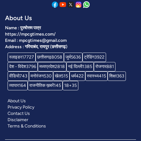
About Us
Name : पुरषोत्तम पात्र
https://mpcgtimes.com/
Email : mpcgtimes@gmail.com
Address : गरियाबंद, रायपुर (छत्तीसगढ़)
स्लाइडर
17727
छत्तीसगढ़
8058
जुर्म
5636
ट्रेंडिंग
3922
देश - विदेश
3796
मध्यप्रदेश
2818
नई दिल्ली
1385
रोजगार
881
वीडियो
743
मनोरंजन
530
खेल
515
धर्म
422
स्वास्थ्य
415
शिक्षा
363
व्यापार
164
राजनीतिक ख़बरें
145
18+
35
About Us
Privacy Policy
Contact Us
Disclaimer
Terms & Conditions