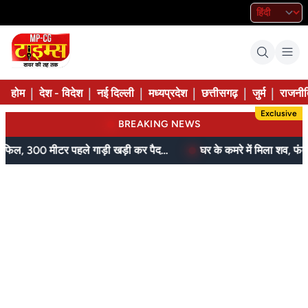
|
|
|
|
|
|
होम
देश - विदेश
नई दिल्ली
मध्यप्रदेश
छत्तीसगढ़
जुर्म
राजनीत
Exclusive
BREAKING NEWS
आम के बगीचे में सजी थी महफिल, 300 मीटर पहले गाड़ी खड़ी कर पैदल पहुंची पुलिस
घर के कमरे में मिला शव, फंदे से उतार