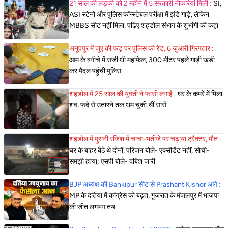
21 साल की लड़की को 2 महीने में 5 सरकारी नौकरियां मिली :
SI,
ASI स्टेनो और पुलिस कॉन्स्टेबल परीक्षा में झंडे गाड़े, लेकिन
MBBS सीट नहीं मिला, पढ़िए शहडोल संभाग के शुभांगी की कहा
अनूपपुर में जुए की फड़ पर पुलिस की रेड, 6 जुआरी गिरफ्तार :
आम के बगीचे में सजी थी महफिल, 300 मीटर पहले गाड़ी खड़ी
कर पैदल पहुंची पुलिस
शहडोल में 25 साल की युवती ने फांसी लगाई :
घर के कमरे में मिला
शव, फंदे से उतारने तक थम चुकी थीं सांसें
शहडोल में पुरानी रंजिश में चाचा-भतीजे पर चढ़ाया ट्रैक्टर, मौत :
घर के बाहर बैठे थे दोनों, परिजन बोले- एक्सीडेंट नहीं, सोची-
समझी हत्या; एसपी बोले- दबिश जारी
BJP अध्यक्ष की Bankipur सीट से Prashant Kishor आगे :
MP के दतिया में कांग्रेस को बढ़त, गुजरात के मंजलपुर में भाजपा
की जीत लगभग तय