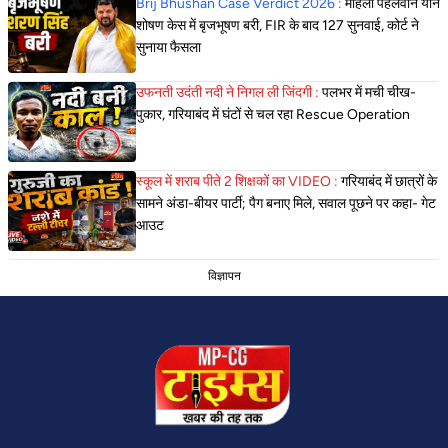
Brij Bhushan Case Verdict 2026 :
महिला पहलवान यौन
शोषण केस में बृजभूषण बरी, FIR के बाद 127 सुनवाई, कोर्ट ने
सुनाया फैसला
उफनती उदंती नदी ने निगल ली जिंदगी :
पलभर में मची चीख-
पुकार, गरियाबंद में घंटों से चल रहा Rescue Operation
स्कूल में शराब पीते 2 शिक्षकों का VIDEO :
गरियाबंद में छात्रों के
सामने अंडा-बीयर पार्टी; पैग बनाए मिले, सवाल पूछने पर कहा- गेट
आउट
विज्ञापन