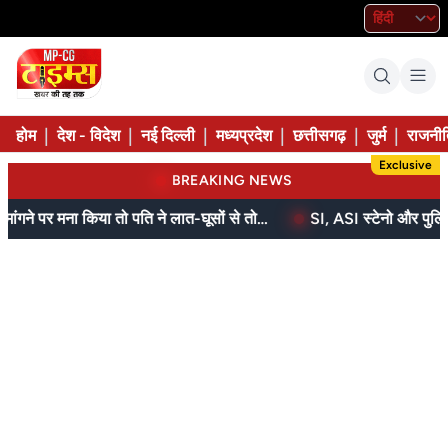
|
|
|
|
|
|
होम
देश - विदेश
नई दिल्ली
मध्यप्रदेश
छत्तीसगढ़
जुर्म
राजनीत
Exclusive
BREAKING NEWS
बेटे ने मां को दिए थे पैसे, मांगने पर मना किया तो पति ने लात-घूसों से तोड़ी तिल्ली; गिरफ्तार