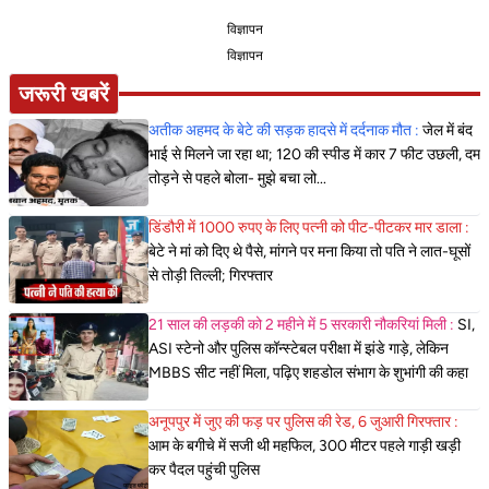
विज्ञापन
विज्ञापन
जरूरी खबरें
अतीक अहमद के बेटे की सड़क हादसे में दर्दनाक मौत :
जेल में बंद
भाई से मिलने जा रहा था; 120 की स्पीड में कार 7 फीट उछली, दम
तोड़ने से पहले बोला- मुझे बचा लो...
डिंडौरी में 1000 रुपए के लिए पत्नी को पीट-पीटकर मार डाला :
बेटे ने मां को दिए थे पैसे, मांगने पर मना किया तो पति ने लात-घूसों
से तोड़ी तिल्ली; गिरफ्तार
21 साल की लड़की को 2 महीने में 5 सरकारी नौकरियां मिली :
SI,
ASI स्टेनो और पुलिस कॉन्स्टेबल परीक्षा में झंडे गाड़े, लेकिन
MBBS सीट नहीं मिला, पढ़िए शहडोल संभाग के शुभांगी की कहा
अनूपपुर में जुए की फड़ पर पुलिस की रेड, 6 जुआरी गिरफ्तार :
आम के बगीचे में सजी थी महफिल, 300 मीटर पहले गाड़ी खड़ी
कर पैदल पहुंची पुलिस