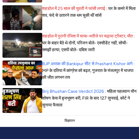
शहडोल में 25 साल की युवती ने फांसी लगाई :
घर के कमरे में मिला
शव, फंदे से उतारने तक थम चुकी थीं सांसें
शहडोल में पुरानी रंजिश में चाचा-भतीजे पर चढ़ाया ट्रैक्टर, मौत :
घर के बाहर बैठे थे दोनों, परिजन बोले- एक्सीडेंट नहीं, सोची-
समझी हत्या; एसपी बोले- दबिश जारी
BJP अध्यक्ष की Bankipur सीट से Prashant Kishor आगे :
MP के दतिया में कांग्रेस को बढ़त, गुजरात के मंजलपुर में भाजपा
की जीत लगभग तय
Brij Bhushan Case Verdict 2026 :
महिला पहलवान यौन
शोषण केस में बृजभूषण बरी, FIR के बाद 127 सुनवाई, कोर्ट ने
सुनाया फैसला
विज्ञापन