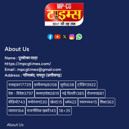
About Us
Name : पुरषोत्तम पात्र
https://mpcgtimes.com/
Email : mpcgtimes@gmail.com
Address : गरियाबंद, रायपुर (छत्तीसगढ़)
स्लाइडर
17729
छत्तीसगढ़
8058
जुर्म
5638
ट्रेंडिंग
3922
देश - विदेश
3797
मध्यप्रदेश
2819
नई दिल्ली
1385
रोजगार
881
वीडियो
743
मनोरंजन
530
खेल
515
धर्म
422
स्वास्थ्य
415
शिक्षा
363
व्यापार
164
राजनीतिक ख़बरें
145
18+
35
About Us