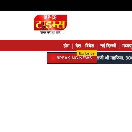
|
|
|
होम
देश - विदेश
नई दिल्ली
मध्यप
Exclusive
SI, ASI स्टेनो और पुलिस कॉन्स्टेबल परीक्षा में झंडे गाड़े, लेकिन MBBS सीट नहीं मिला, पढ़िए शहडोल संभाग के शुभांगी की कहा
BREAKING NEWS