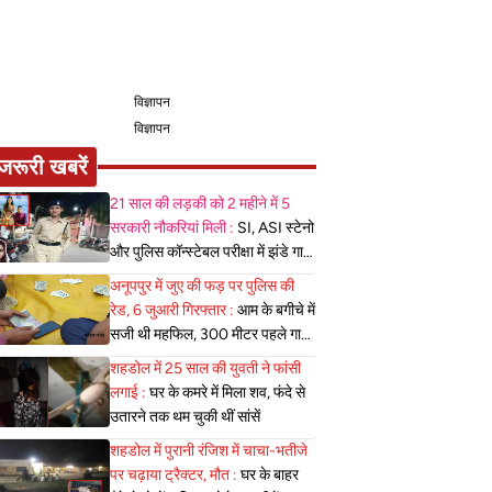
विज्ञापन
विज्ञापन
जरूरी खबरें
21 साल की लड़की को 2 महीने में 5
सरकारी नौकरियां मिली :
SI, ASI स्टेनो
और पुलिस कॉन्स्टेबल परीक्षा में झंडे गाड़े,
लेकिन MBBS सीट नहीं मिला, पढ़िए
अनूपपुर में जुए की फड़ पर पुलिस की
शहडोल संभाग के शुभांगी की कहा
रेड, 6 जुआरी गिरफ्तार :
आम के बगीचे में
सजी थी महफिल, 300 मीटर पहले गाड़ी
खड़ी कर पैदल पहुंची पुलिस
शहडोल में 25 साल की युवती ने फांसी
लगाई :
घर के कमरे में मिला शव, फंदे से
उतारने तक थम चुकी थीं सांसें
शहडोल में पुरानी रंजिश में चाचा-भतीजे
पर चढ़ाया ट्रैक्टर, मौत :
घर के बाहर