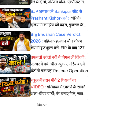
बैठे थे दोनों, परिजन बोले- एक्सीडेंट नहीं,
सोची-समझी हत्या; एसपी बोले- दबिश
BJP अध्यक्ष की Bankipur सीट से
जारी
Prashant Kishor आगे :
MP के
दतिया में कांग्रेस को बढ़त, गुजरात के
मंजलपुर में भाजपा की जीत लगभग तय
Brij Bhushan Case Verdict
2026 :
महिला पहलवान यौन शोषण
केस में बृजभूषण बरी, FIR के बाद 127
सुनवाई, कोर्ट ने सुनाया फैसला
उफनती उदंती नदी ने निगल ली जिंदगी :
पलभर में मची चीख-पुकार, गरियाबंद में
घंटों से चल रहा Rescue Operation
स्कूल में शराब पीते 2 शिक्षकों का
VIDEO :
गरियाबंद में छात्रों के सामने
अंडा-बीयर पार्टी; पैग बनाए मिले, सवाल
पूछने पर कहा- गेट आउट
विज्ञापन