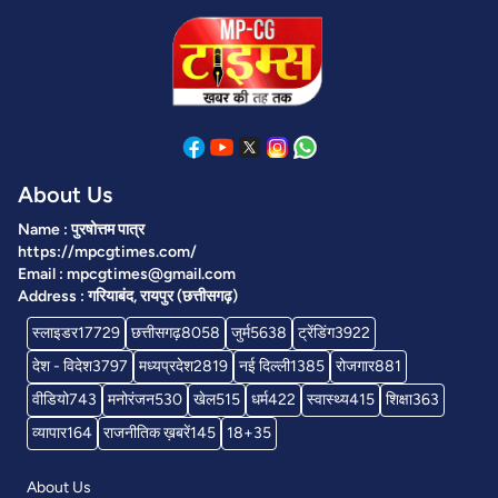
About Us
Name : पुरषोत्तम पात्र
https://mpcgtimes.com/
Email : mpcgtimes@gmail.com
Address : गरियाबंद, रायपुर (छत्तीसगढ़)
स्लाइडर
17729
छत्तीसगढ़
8058
जुर्म
5638
ट्रेंडिंग
3922
देश - विदेश
3797
मध्यप्रदेश
2819
नई दिल्ली
1385
रोजगार
881
वीडियो
743
मनोरंजन
530
खेल
515
धर्म
422
स्वास्थ्य
415
शिक्षा
363
व्यापार
164
राजनीतिक ख़बरें
145
18+
35
About Us