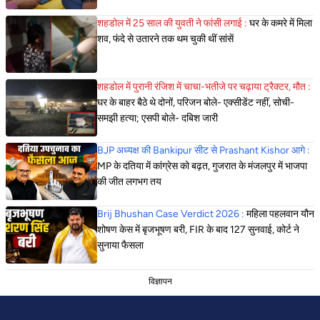
शहडोल में 25 साल की युवती ने फांसी लगाई :
घर के कमरे में मिला
शव, फंदे से उतारने तक थम चुकी थीं सांसें
शहडोल में पुरानी रंजिश में चाचा-भतीजे पर चढ़ाया ट्रैक्टर, मौत :
घर के बाहर बैठे थे दोनों, परिजन बोले- एक्सीडेंट नहीं, सोची-
समझी हत्या; एसपी बोले- दबिश जारी
BJP अध्यक्ष की Bankipur सीट से Prashant Kishor आगे :
MP के दतिया में कांग्रेस को बढ़त, गुजरात के मंजलपुर में भाजपा
की जीत लगभग तय
Brij Bhushan Case Verdict 2026 :
महिला पहलवान यौन
शोषण केस में बृजभूषण बरी, FIR के बाद 127 सुनवाई, कोर्ट ने
सुनाया फैसला
विज्ञापन