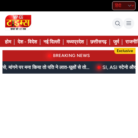
|
|
|
|
|
|
होम
देश - विदेश
नई दिल्ली
मध्यप्रदेश
छत्तीसगढ़
जुर्म
राजनीत
Exclusive
BREAKING NEWS
बेटे ने मां को दिए थे पैसे, मांगने पर मना किया तो पति ने लात-घूसों से तोड़ी तिल्ली; गिरफ्तार