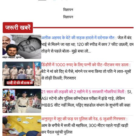
विज्ञापन
विज्ञापन
जरूरी खबरें
अतीक अहमद के बेटे की सड़क हादसे में दर्दनाक मौत :
जेल में बंद
भाई से मिलने जा रहा था; 120 की स्पीड में कार 7 फीट उछली, दम
तोड़ने से पहले बोला- मुझे बचा लो...
डिंडौरी में 1000 रुपए के लिए पत्नी को पीट-पीटकर मार डाला :
बेटे ने मां को दिए थे पैसे, मांगने पर मना किया तो पति ने लात-घूसों
से तोड़ी तिल्ली; गिरफ्तार
21 साल की लड़की को 2 महीने में 5 सरकारी नौकरियां मिली :
SI,
ASI स्टेनो और पुलिस कॉन्स्टेबल परीक्षा में झंडे गाड़े, लेकिन
MBBS सीट नहीं मिला, पढ़िए शहडोल संभाग के शुभांगी की कहा
अनूपपुर में जुए की फड़ पर पुलिस की रेड, 6 जुआरी गिरफ्तार :
आम के बगीचे में सजी थी महफिल, 300 मीटर पहले गाड़ी खड़ी
कर पैदल पहुंची पुलिस