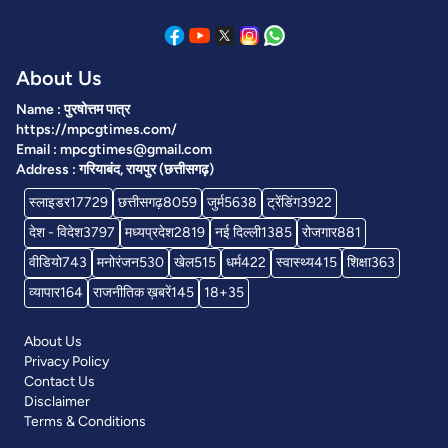
About Us
Name : पुरषोत्तम पात्र
https://mpcgtimes.com/
Email : mpcgtimes@gmail.com
Address : गरियाबंद, रायपुर (छत्तीसगढ़)
स्लाइडर
17729
छत्तीसगढ़
8059
जुर्म
5638
ट्रेंडिंग
3922
देश - विदेश
3797
मध्यप्रदेश
2819
नई दिल्ली
1385
रोजगार
881
वीडियो
743
मनोरंजन
530
खेल
515
धर्म
422
स्वास्थ्य
415
शिक्षा
363
व्यापार
164
राजनीतिक ख़बरें
145
18+
35
About Us
Privacy Policy
Contact Us
Disclaimer
Terms & Conditions