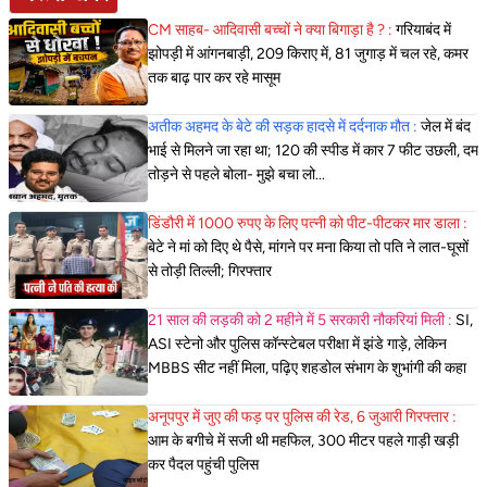
CM साहब- आदिवासी बच्चों ने क्या बिगाड़ा है ? :
गरियाबंद में
झोपड़ी में आंगनबाड़ी, 209 किराए में, 81 जुगाड़ में चल रहे, कमर
तक बाढ़ पार कर रहे मासूम
अतीक अहमद के बेटे की सड़क हादसे में दर्दनाक मौत :
जेल में बंद
भाई से मिलने जा रहा था; 120 की स्पीड में कार 7 फीट उछली, दम
तोड़ने से पहले बोला- मुझे बचा लो...
डिंडौरी में 1000 रुपए के लिए पत्नी को पीट-पीटकर मार डाला :
बेटे ने मां को दिए थे पैसे, मांगने पर मना किया तो पति ने लात-घूसों
से तोड़ी तिल्ली; गिरफ्तार
21 साल की लड़की को 2 महीने में 5 सरकारी नौकरियां मिली :
SI,
ASI स्टेनो और पुलिस कॉन्स्टेबल परीक्षा में झंडे गाड़े, लेकिन
MBBS सीट नहीं मिला, पढ़िए शहडोल संभाग के शुभांगी की कहा
अनूपपुर में जुए की फड़ पर पुलिस की रेड, 6 जुआरी गिरफ्तार :
आम के बगीचे में सजी थी महफिल, 300 मीटर पहले गाड़ी खड़ी
कर पैदल पहुंची पुलिस