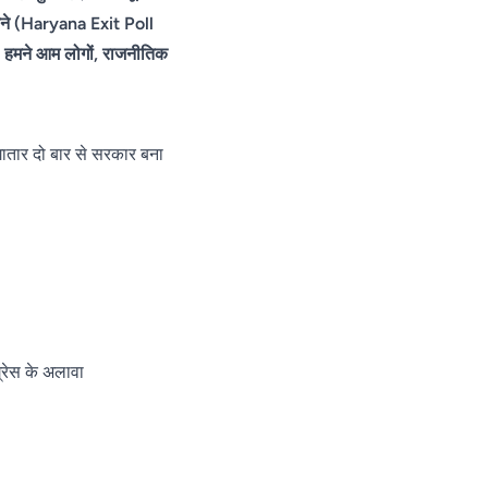
भाजपा की
बृजभूषण
सोची-
ानने (Haryana Exit Poll
जीत लगभग
बरी, FIR
समझी
तय
हमने आम लोगों, राजनीतिक
के बाद 127
हत्या;
सुनवाई,
एसपी
कोर्ट ने
बोले-
सुनाया
दबिश
गातार दो बार से सरकार बना
फैसला
जारी
ग्रेस के अलावा