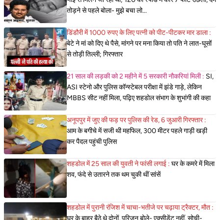
तोड़ने से पहले बोला- मुझे बचा लो...
डिंडौरी में 1000 रुपए के लिए पत्नी को पीट-पीटकर मार डाला :
बेटे ने मां को दिए थे पैसे, मांगने पर मना किया तो पति ने लात-घूसों
से तोड़ी तिल्ली; गिरफ्तार
21 साल की लड़की को 2 महीने में 5 सरकारी नौकरियां मिली :
SI,
ASI स्टेनो और पुलिस कॉन्स्टेबल परीक्षा में झंडे गाड़े, लेकिन
MBBS सीट नहीं मिला, पढ़िए शहडोल संभाग के शुभांगी की कहा
अनूपपुर में जुए की फड़ पर पुलिस की रेड, 6 जुआरी गिरफ्तार :
आम के बगीचे में सजी थी महफिल, 300 मीटर पहले गाड़ी खड़ी
कर पैदल पहुंची पुलिस
शहडोल में 25 साल की युवती ने फांसी लगाई :
घर के कमरे में मिला
शव, फंदे से उतारने तक थम चुकी थीं सांसें
शहडोल में पुरानी रंजिश में चाचा-भतीजे पर चढ़ाया ट्रैक्टर, मौत :
घर के बाहर बैठे थे दोनों, परिजन बोले- एक्सीडेंट नहीं, सोची-