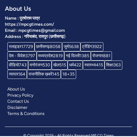
About Us
Name : पुरषोत्तम पात्र
https://mpcgtimes.com/
Email : mpcgtimes@gmail.com
Address : गरियाबंद, रायपुर (छत्तीसगढ़)
स्लाइडर
17729
छत्तीसगढ़
8058
जुर्म
5638
ट्रेंडिंग
3922
देश - विदेश
3797
मध्यप्रदेश
2819
नई दिल्ली
1385
रोजगार
881
वीडियो
743
मनोरंजन
530
खेल
515
धर्म
422
स्वास्थ्य
415
शिक्षा
363
व्यापार
164
राजनीतिक ख़बरें
145
18+
35
About Us
Privacy Policy
Contact Us
Disclaimer
Terms & Conditions
© Copyright 2026 - All Rights Reserved
MP CG Times