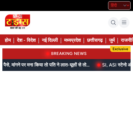
|
|
|
|
|
|
होम
देश - विदेश
नई दिल्ली
मध्यप्रदेश
छत्तीसगढ़
जुर्म
राजनीत
Exclusive
BREAKING NEWS
बेटे ने मां को दिए थे पैसे, मांगने पर मना किया तो पति ने लात-घूसों से तोड़ी तिल्ली; गिरफ्तार