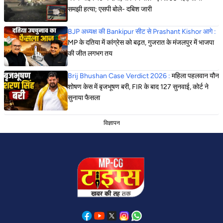
समझी हत्या; एसपी बोले- दबिश जारी
BJP अध्यक्ष की Bankipur सीट से Prashant Kishor आगे :
MP के दतिया में कांग्रेस को बढ़त, गुजरात के मंजलपुर में भाजपा
की जीत लगभग तय
Brij Bhushan Case Verdict 2026 :
महिला पहलवान यौन
शोषण केस में बृजभूषण बरी, FIR के बाद 127 सुनवाई, कोर्ट ने
सुनाया फैसला
विज्ञापन