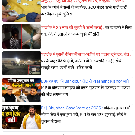
अनूपपुर में जुए की फड़ पर पुलिस की रेड, 6 जुआरी गिरफ्तार :
आम के बगीचे में सजी थी महफिल, 300 मीटर पहले गाड़ी खड़ी
कर पैदल पहुंची पुलिस
शहडोल में 25 साल की युवती ने फांसी लगाई :
घर के कमरे में मिला
शव, फंदे से उतारने तक थम चुकी थीं सांसें
शहडोल में पुरानी रंजिश में चाचा-भतीजे पर चढ़ाया ट्रैक्टर, मौत :
घर के बाहर बैठे थे दोनों, परिजन बोले- एक्सीडेंट नहीं, सोची-
समझी हत्या; एसपी बोले- दबिश जारी
BJP अध्यक्ष की Bankipur सीट से Prashant Kishor आगे :
MP के दतिया में कांग्रेस को बढ़त, गुजरात के मंजलपुर में भाजपा
की जीत लगभग तय
Brij Bhushan Case Verdict 2026 :
महिला पहलवान यौन
शोषण केस में बृजभूषण बरी, FIR के बाद 127 सुनवाई, कोर्ट ने
सुनाया फैसला