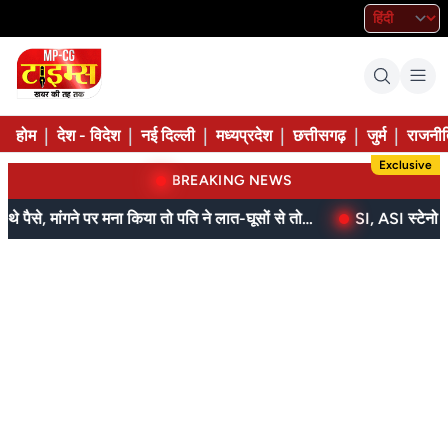
|
|
|
|
|
|
होम
देश - विदेश
नई दिल्ली
मध्यप्रदेश
छत्तीसगढ़
जुर्म
राजनीत
Exclusive
BREAKING NEWS
बेटे ने मां को दिए थे पैसे, मांगने पर मना किया तो पति ने लात-घूसों से तोड़ी तिल्ली; गिरफ्तार