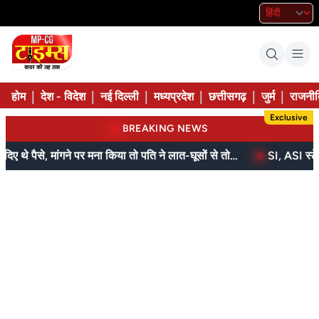
|
|
|
|
|
|
होम
देश - विदेश
नई दिल्ली
मध्यप्रदेश
छत्तीसगढ़
जुर्म
राजनीत
Exclusive
BREAKING NEWS
बेटे ने मां को दिए थे पैसे, मांगने पर मना किया तो पति ने लात-घूसों से तोड़ी तिल्ली; गिरफ्तार