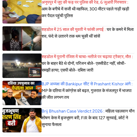
अनूपपुर में जुए की फड़ पर पुलिस की रेड, 6 जुआरी गिरफ्तार :
आम के बगीचे में सजी थी महफिल, 300 मीटर पहले गाड़ी खड़ी
कर पैदल पहुंची पुलिस
शहडोल में 25 साल की युवती ने फांसी लगाई :
घर के कमरे में मिला
शव, फंदे से उतारने तक थम चुकी थीं सांसें
शहडोल में पुरानी रंजिश में चाचा-भतीजे पर चढ़ाया ट्रैक्टर, मौत :
घर के बाहर बैठे थे दोनों, परिजन बोले- एक्सीडेंट नहीं, सोची-
समझी हत्या; एसपी बोले- दबिश जारी
BJP अध्यक्ष की Bankipur सीट से Prashant Kishor आगे :
MP के दतिया में कांग्रेस को बढ़त, गुजरात के मंजलपुर में भाजपा
की जीत लगभग तय
Brij Bhushan Case Verdict 2026 :
महिला पहलवान यौन
शोषण केस में बृजभूषण बरी, FIR के बाद 127 सुनवाई, कोर्ट ने
सुनाया फैसला