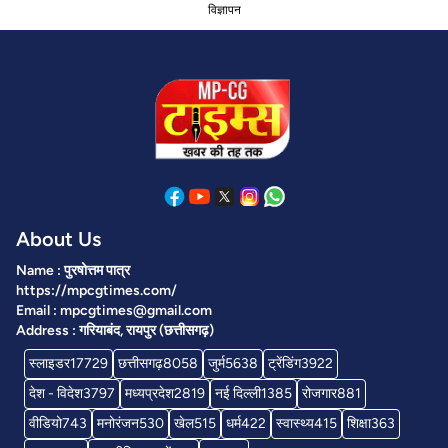
विज्ञापन
About Us
Name : पुरषोत्तम पात्र
https://mpcgtimes.com/
Email : mpcgtimes@gmail.com
Address : गरियाबंद, रायपुर (छत्तीसगढ़)
स्लाइडर
17729
छत्तीसगढ़
8058
जुर्म
5638
ट्रेंडिंग
3922
देश - विदेश
3797
मध्यप्रदेश
2819
नई दिल्ली
1385
रोजगार
881
वीडियो
743
मनोरंजन
530
खेल
515
धर्म
422
स्वास्थ्य
415
शिक्षा
363