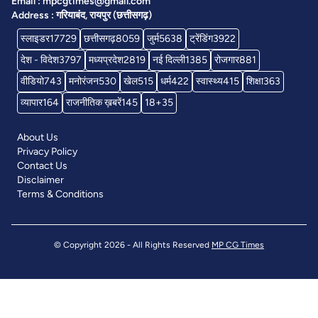
Email : mpcgtimes@gmail.com
Address : गरियाबंद, रायपुर (छत्तीसगढ़)
स्लाइडर
17729
छत्तीसगढ़
8059
जुर्म
5638
ट्रेंडिंग
3922
देश - विदेश
3797
मध्यप्रदेश
2819
नई दिल्ली
1385
रोजगार
881
वीडियो
743
मनोरंजन
530
खेल
515
धर्म
422
स्वास्थ्य
415
शिक्षा
363
व्यापार
164
राजनीतिक ख़बरें
145
18+
35
About Us
Privacy Policy
Contact Us
Disclaimer
Terms & Conditions
© Copyright 2026 - All Rights Reserved
MP CG Times