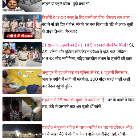
तोड़ने से पहले बोला- मुझे बचा लो...
डिंडौरी में 1000 रुपए के लिए पत्नी को पीट-पीटकर मार डाला :
बेटे ने मां को दिए थे पैसे, मांगने पर मना किया तो पति ने लात-घूसों
से तोड़ी तिल्ली; गिरफ्तार
21 साल की लड़की को 2 महीने में 5 सरकारी नौकरियां मिली :
SI,
ASI स्टेनो और पुलिस कॉन्स्टेबल परीक्षा में झंडे गाड़े, लेकिन
MBBS सीट नहीं मिला, पढ़िए शहडोल संभाग के शुभांगी की कहा
अनूपपुर में जुए की फड़ पर पुलिस की रेड, 6 जुआरी गिरफ्तार :
आम के बगीचे में सजी थी महफिल, 300 मीटर पहले गाड़ी खड़ी
कर पैदल पहुंची पुलिस
शहडोल में 25 साल की युवती ने फांसी लगाई :
घर के कमरे में मिला
शव, फंदे से उतारने तक थम चुकी थीं सांसें
शहडोल में पुरानी रंजिश में चाचा-भतीजे पर चढ़ाया ट्रैक्टर, मौत :
घर के बाहर बैठे थे दोनों, परिजन बोले- एक्सीडेंट नहीं, सोची-