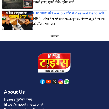
समझी हत्या; एसपी बोले- दबिश जारी
BJP अध्यक्ष की Bankipur सीट से Prashant Kishor आगे :
MP के दतिया में कांग्रेस को बढ़त, गुजरात के मंजलपुर में भाजपा
की जीत लगभग तय
विज्ञापन
About Us
Name : पुरषोत्तम पात्र
https://mpcgtimes.com/