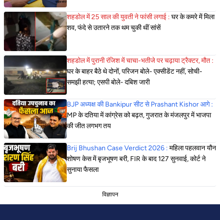
शहडोल में 25 साल की युवती ने फांसी लगाई :
घर के कमरे में मिला
शव, फंदे से उतारने तक थम चुकी थीं सांसें
शहडोल में पुरानी रंजिश में चाचा-भतीजे पर चढ़ाया ट्रैक्टर, मौत :
घर के बाहर बैठे थे दोनों, परिजन बोले- एक्सीडेंट नहीं, सोची-
समझी हत्या; एसपी बोले- दबिश जारी
BJP अध्यक्ष की Bankipur सीट से Prashant Kishor आगे :
MP के दतिया में कांग्रेस को बढ़त, गुजरात के मंजलपुर में भाजपा
की जीत लगभग तय
Brij Bhushan Case Verdict 2026 :
महिला पहलवान यौन
शोषण केस में बृजभूषण बरी, FIR के बाद 127 सुनवाई, कोर्ट ने
सुनाया फैसला
विज्ञापन