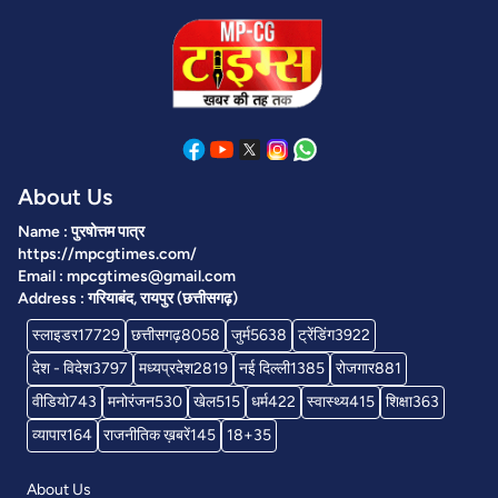
About Us
Name : पुरषोत्तम पात्र
https://mpcgtimes.com/
Email : mpcgtimes@gmail.com
Address : गरियाबंद, रायपुर (छत्तीसगढ़)
स्लाइडर
17729
छत्तीसगढ़
8058
जुर्म
5638
ट्रेंडिंग
3922
देश - विदेश
3797
मध्यप्रदेश
2819
नई दिल्ली
1385
रोजगार
881
वीडियो
743
मनोरंजन
530
खेल
515
धर्म
422
स्वास्थ्य
415
शिक्षा
363
व्यापार
164
राजनीतिक ख़बरें
145
18+
35
About Us