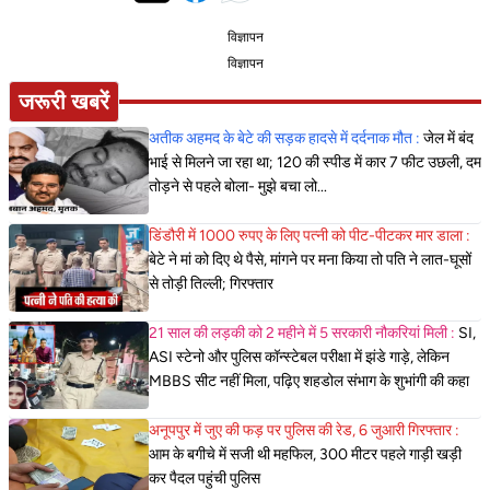
विज्ञापन
विज्ञापन
जरूरी खबरें
अतीक अहमद के बेटे की सड़क हादसे में दर्दनाक मौत :
जेल में बंद
भाई से मिलने जा रहा था; 120 की स्पीड में कार 7 फीट उछली, दम
तोड़ने से पहले बोला- मुझे बचा लो...
डिंडौरी में 1000 रुपए के लिए पत्नी को पीट-पीटकर मार डाला :
बेटे ने मां को दिए थे पैसे, मांगने पर मना किया तो पति ने लात-घूसों
से तोड़ी तिल्ली; गिरफ्तार
21 साल की लड़की को 2 महीने में 5 सरकारी नौकरियां मिली :
SI,
ASI स्टेनो और पुलिस कॉन्स्टेबल परीक्षा में झंडे गाड़े, लेकिन
MBBS सीट नहीं मिला, पढ़िए शहडोल संभाग के शुभांगी की कहा
अनूपपुर में जुए की फड़ पर पुलिस की रेड, 6 जुआरी गिरफ्तार :
आम के बगीचे में सजी थी महफिल, 300 मीटर पहले गाड़ी खड़ी
कर पैदल पहुंची पुलिस