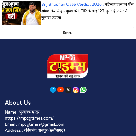
Brij Bhushan Case Verdict 2026 :
महिला पहलवान यौन
शोषण केस में बृजभूषण बरी, FIR के बाद 127 सुनवाई, कोर्ट ने
सुनाया फैसला
विज्ञापन
About Us
Name : पुरषोत्तम पात्र
https://mpcgtimes.com/
Email : mpcgtimes@gmail.com
Address : गरियाबंद, रायपुर (छत्तीसगढ़)