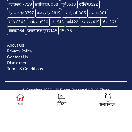
स्लाइडर
17729
छत्तीसगढ़
8058
जुर्म
5638
ट्रेंडिंग
3922
देश - विदेश
3797
मध्यप्रदेश
2819
नई दिल्ली
1385
रोजगार
881
वीडियो
743
मनोरंजन
530
खेल
515
धर्म
422
स्वास्थ्य
415
शिक्षा
363
व्यापार
164
राजनीतिक ख़बरें
145
18+
35
About Us
Privacy Policy
Contact Us
Disclaimer
Terms & Conditions
© Copyright 2026 - All Rights Reserved
MP CG Times
वीडियो
होम
सब्सक्राइब