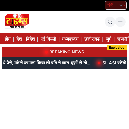
|
|
|
|
|
|
होम
देश - विदेश
नई दिल्ली
मध्यप्रदेश
छत्तीसगढ़
जुर्म
राजनीत
Exclusive
BREAKING NEWS
बेटे ने मां को दिए थे पैसे, मांगने पर मना किया तो पति ने लात-घूसों से तोड़ी तिल्ली; गिरफ्तार