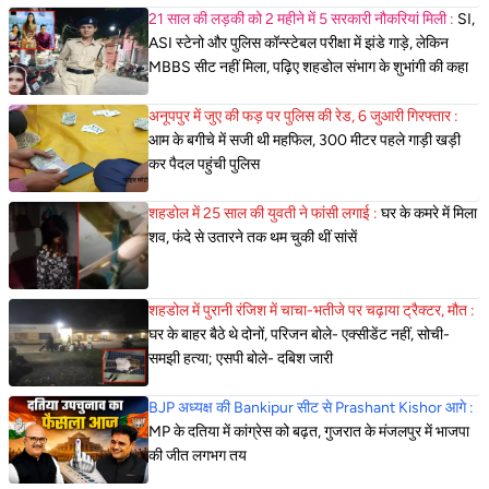
21 साल की लड़की को 2 महीने में 5 सरकारी नौकरियां मिली :
SI,
ASI स्टेनो और पुलिस कॉन्स्टेबल परीक्षा में झंडे गाड़े, लेकिन
MBBS सीट नहीं मिला, पढ़िए शहडोल संभाग के शुभांगी की कहा
अनूपपुर में जुए की फड़ पर पुलिस की रेड, 6 जुआरी गिरफ्तार :
आम के बगीचे में सजी थी महफिल, 300 मीटर पहले गाड़ी खड़ी
कर पैदल पहुंची पुलिस
शहडोल में 25 साल की युवती ने फांसी लगाई :
घर के कमरे में मिला
शव, फंदे से उतारने तक थम चुकी थीं सांसें
शहडोल में पुरानी रंजिश में चाचा-भतीजे पर चढ़ाया ट्रैक्टर, मौत :
घर के बाहर बैठे थे दोनों, परिजन बोले- एक्सीडेंट नहीं, सोची-
समझी हत्या; एसपी बोले- दबिश जारी
BJP अध्यक्ष की Bankipur सीट से Prashant Kishor आगे :
MP के दतिया में कांग्रेस को बढ़त, गुजरात के मंजलपुर में भाजपा
की जीत लगभग तय