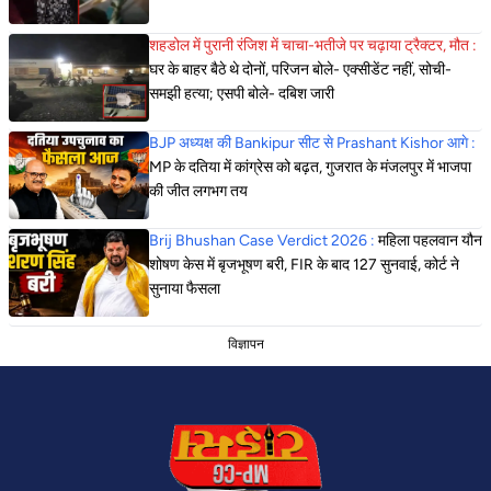
शहडोल में पुरानी रंजिश में चाचा-भतीजे पर चढ़ाया ट्रैक्टर, मौत :
घर के बाहर बैठे थे दोनों, परिजन बोले- एक्सीडेंट नहीं, सोची-
समझी हत्या; एसपी बोले- दबिश जारी
BJP अध्यक्ष की Bankipur सीट से Prashant Kishor आगे :
MP के दतिया में कांग्रेस को बढ़त, गुजरात के मंजलपुर में भाजपा
की जीत लगभग तय
Brij Bhushan Case Verdict 2026 :
महिला पहलवान यौन
शोषण केस में बृजभूषण बरी, FIR के बाद 127 सुनवाई, कोर्ट ने
सुनाया फैसला
विज्ञापन