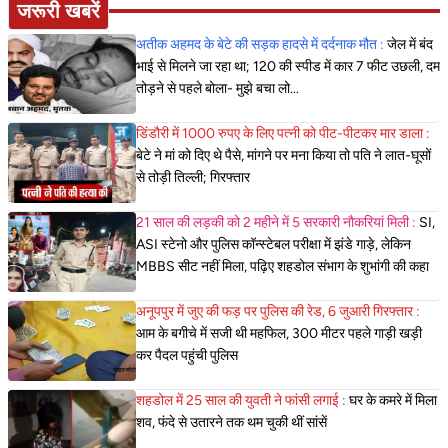
जरूरी खबरें
अतीक अहमद के बेटे की सड़क हादसे में दर्दनाक मौत :
जेल में बंद
भाई से मिलने जा रहा था; 120 की स्पीड में कार 7 फीट उछली, दम
तोड़ने से पहले बोला- मुझे बचा लो...
डिंडौरी में 1000 रुपए के लिए पत्नी को पीट-पीटकर मार डाला :
बेटे ने मां को दिए थे पैसे, मांगने पर मना किया तो पति ने लात-घूसों
से तोड़ी तिल्ली; गिरफ्तार
21 साल की लड़की को 2 महीने में 5 सरकारी नौकरियां मिली :
SI,
ASI स्टेनो और पुलिस कॉन्स्टेबल परीक्षा में झंडे गाड़े, लेकिन
MBBS सीट नहीं मिला, पढ़िए शहडोल संभाग के शुभांगी की कहा
अनूपपुर में जुए की फड़ पर पुलिस की रेड, 6 जुआरी गिरफ्तार :
आम के बगीचे में सजी थी महफिल, 300 मीटर पहले गाड़ी खड़ी
कर पैदल पहुंची पुलिस
शहडोल में 25 साल की युवती ने फांसी लगाई :
घर के कमरे में मिला
शव, फंदे से उतारने तक थम चुकी थीं सांसें