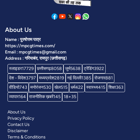
About Us
Name : पुरषोत्तम पात्र
https://mpcgtimes.com/
Email : mpcgtimes@gmail.com
Address : गरियाबंद, रायपुर (छत्तीसगढ़)
स्लाइडर
17729
छत्तीसगढ़
8058
जुर्म
5638
ट्रेंडिंग
3922
देश - विदेश
3797
मध्यप्रदेश
2819
नई दिल्ली
1385
रोजगार
881
वीडियो
743
मनोरंजन
530
खेल
515
धर्म
422
स्वास्थ्य
415
शिक्षा
363
व्यापार
164
राजनीतिक ख़बरें
145
18+
35
About Us
Privacy Policy
Contact Us
Disclaimer
Terms & Conditions