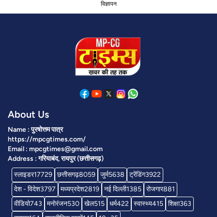
विज्ञापन
About Us
Name : पुरषोत्तम पात्र
https://mpcgtimes.com/
Email : mpcgtimes@gmail.com
Address : गरियाबंद, रायपुर (छत्तीसगढ़)
स्लाइडर
17729
छत्तीसगढ़
8059
जुर्म
5638
ट्रेंडिंग
3922
देश - विदेश
3797
मध्यप्रदेश
2819
नई दिल्ली
1385
रोजगार
881
वीडियो
743
मनोरंजन
530
खेल
515
धर्म
422
स्वास्थ्य
415
शिक्षा
363