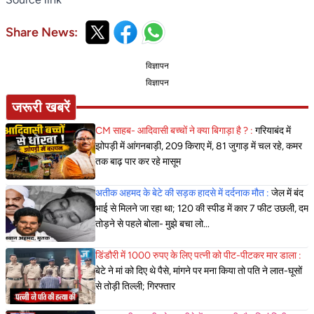
Share News:
विज्ञापन
विज्ञापन
जरूरी खबरें
CM साहब- आदिवासी बच्चों ने क्या बिगाड़ा है ? :
गरियाबंद में
झोपड़ी में आंगनबाड़ी, 209 किराए में, 81 जुगाड़ में चल रहे, कमर
तक बाढ़ पार कर रहे मासूम
अतीक अहमद के बेटे की सड़क हादसे में दर्दनाक मौत :
जेल में बंद
भाई से मिलने जा रहा था; 120 की स्पीड में कार 7 फीट उछली, दम
तोड़ने से पहले बोला- मुझे बचा लो...
डिंडौरी में 1000 रुपए के लिए पत्नी को पीट-पीटकर मार डाला :
बेटे ने मां को दिए थे पैसे, मांगने पर मना किया तो पति ने लात-घूसों
से तोड़ी तिल्ली; गिरफ्तार