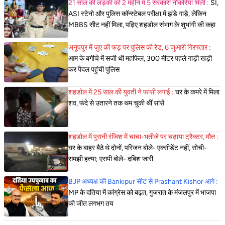
21 साल की लड़की को 2 महीने में 5 सरकारी नौकरियां मिली :
SI,
ASI स्टेनो और पुलिस कॉन्स्टेबल परीक्षा में झंडे गाड़े, लेकिन
MBBS सीट नहीं मिला, पढ़िए शहडोल संभाग के शुभांगी की कहा
अनूपपुर में जुए की फड़ पर पुलिस की रेड, 6 जुआरी गिरफ्तार :
आम के बगीचे में सजी थी महफिल, 300 मीटर पहले गाड़ी खड़ी
कर पैदल पहुंची पुलिस
शहडोल में 25 साल की युवती ने फांसी लगाई :
घर के कमरे में मिला
शव, फंदे से उतारने तक थम चुकी थीं सांसें
शहडोल में पुरानी रंजिश में चाचा-भतीजे पर चढ़ाया ट्रैक्टर, मौत :
घर के बाहर बैठे थे दोनों, परिजन बोले- एक्सीडेंट नहीं, सोची-
समझी हत्या; एसपी बोले- दबिश जारी
BJP अध्यक्ष की Bankipur सीट से Prashant Kishor आगे :
MP के दतिया में कांग्रेस को बढ़त, गुजरात के मंजलपुर में भाजपा
की जीत लगभग तय