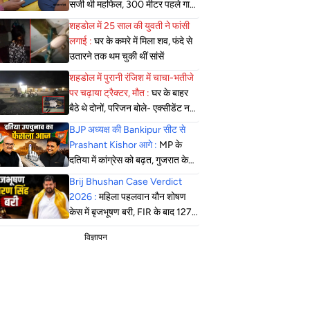
सजी थी महफिल, 300 मीटर पहले गाड़ी
खड़ी कर पैदल पहुंची पुलिस
शहडोल में 25 साल की युवती ने फांसी
लगाई :
घर के कमरे में मिला शव, फंदे से
उतारने तक थम चुकी थीं सांसें
शहडोल में पुरानी रंजिश में चाचा-भतीजे
पर चढ़ाया ट्रैक्टर, मौत :
घर के बाहर
बैठे थे दोनों, परिजन बोले- एक्सीडेंट नहीं,
सोची-समझी हत्या; एसपी बोले- दबिश
BJP अध्यक्ष की Bankipur सीट से
जारी
Prashant Kishor आगे :
MP के
दतिया में कांग्रेस को बढ़त, गुजरात के
मंजलपुर में भाजपा की जीत लगभग तय
Brij Bhushan Case Verdict
2026 :
महिला पहलवान यौन शोषण
केस में बृजभूषण बरी, FIR के बाद 127
सुनवाई, कोर्ट ने सुनाया फैसला
विज्ञापन