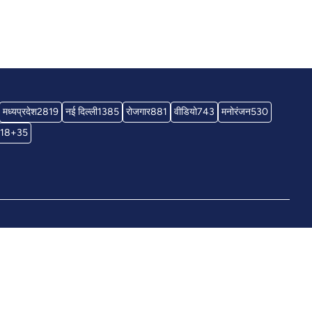
मध्यप्रदेश
2819
नई दिल्ली
1385
रोजगार
881
वीडियो
743
मनोरंजन
530
18+
35