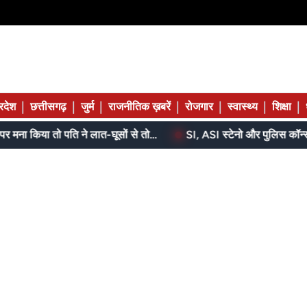
|
|
|
|
|
|
|
्रदेश
छत्तीसगढ़
जुर्म
राजनीतिक ख़बरें
रोजगार
स्वास्थ्य
शिक्षा
बेटे ने मां को दिए थे पैसे, मांगने पर मना किया तो पति ने लात-घूसों से तोड़ी तिल्ली; गिरफ्तार