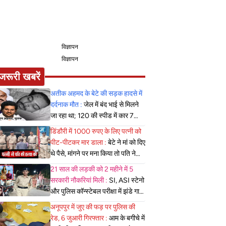
विज्ञापन
विज्ञापन
जरूरी खबरें
अतीक अहमद के बेटे की सड़क हादसे में
दर्दनाक मौत :
जेल में बंद भाई से मिलने
जा रहा था; 120 की स्पीड में कार 7
फीट उछली, दम तोड़ने से पहले बोला-
डिंडौरी में 1000 रुपए के लिए पत्नी को
मुझे बचा लो...
पीट-पीटकर मार डाला :
बेटे ने मां को दिए
थे पैसे, मांगने पर मना किया तो पति ने
लात-घूसों से तोड़ी तिल्ली; गिरफ्तार
21 साल की लड़की को 2 महीने में 5
सरकारी नौकरियां मिली :
SI, ASI स्टेनो
और पुलिस कॉन्स्टेबल परीक्षा में झंडे गाड़े,
लेकिन MBBS सीट नहीं मिला, पढ़िए
अनूपपुर में जुए की फड़ पर पुलिस की
शहडोल संभाग के शुभांगी की कहा
रेड, 6 जुआरी गिरफ्तार :
आम के बगीचे में