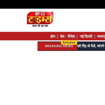
|
|
|
होम
देश - विदेश
नई दिल्ली
मध्यप
Exclusive
जेल में बंद भाई से मिलने जा रहा था; 120 की स्पीड में कार 7 फीट उछली, दम तोड़ने से पहले बोला- मुझे बचा लो...
BREAKING NEWS