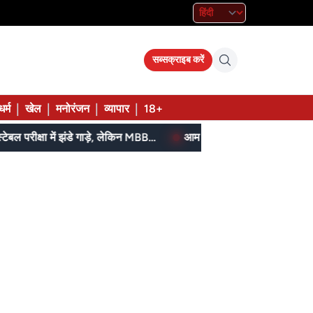
सब्सक्राइब करें
|
|
|
|
धर्म
खेल
मनोरंजन
व्यापार
18+
SI, ASI स्टेनो और पुलिस कॉन्स्टेबल परीक्षा में झंडे गाड़े, लेकिन MBBS सीट नहीं मिला, पढ़िए शहडोल संभाग के शुभांगी की कहा