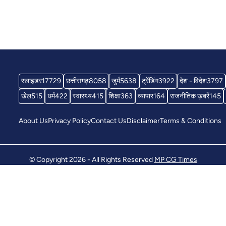
स्लाइडर
17729
छत्तीसगढ़
8058
जुर्म
5638
ट्रेंडिंग
3922
देश - विदेश
3797
खेल
515
धर्म
422
स्वास्थ्य
415
शिक्षा
363
व्यापार
164
राजनीतिक ख़बरें
145
About Us
Privacy Policy
Contact Us
Disclaimer
Terms & Conditions
© Copyright 2026 - All Rights Reserved
MP CG Times