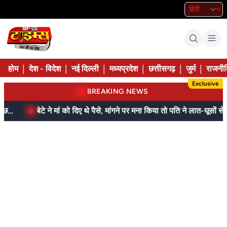
|
|
|
|
|
|
होम
देश - विदेश
नई दिल्ली
मध्यप्रदेश
छत्तीसगढ़
जुर्म
राजनीत
Exclusive
BREAKING NEWS
बेटे ने मां को दिए थे पैसे, मांगने पर मना किया तो पति ने लात-घूसों से तोड़ी तिल्ली; गिरफ्तार