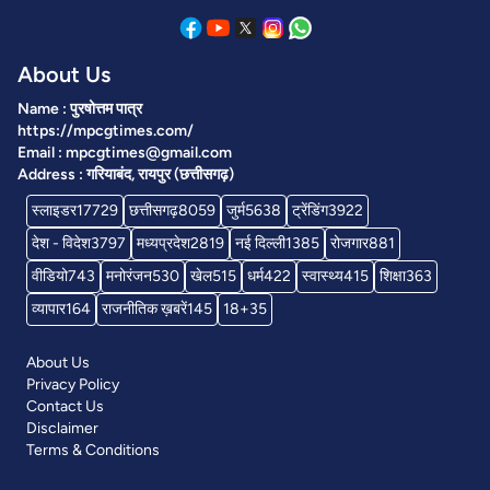
About Us
Name : पुरषोत्तम पात्र
https://mpcgtimes.com/
Email : mpcgtimes@gmail.com
Address : गरियाबंद, रायपुर (छत्तीसगढ़)
स्लाइडर
17729
छत्तीसगढ़
8059
जुर्म
5638
ट्रेंडिंग
3922
देश - विदेश
3797
मध्यप्रदेश
2819
नई दिल्ली
1385
रोजगार
881
वीडियो
743
मनोरंजन
530
खेल
515
धर्म
422
स्वास्थ्य
415
शिक्षा
363
व्यापार
164
राजनीतिक ख़बरें
145
18+
35
About Us
Privacy Policy
Contact Us
Disclaimer
Terms & Conditions