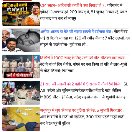
CM साहब- आदिवासी बच्चों ने क्या बिगाड़ा है ? :
गरियाबंद में
झोपड़ी में आंगनबाड़ी, 209 किराए में, 81 जुगाड़ में चल रहे, कमर
तक बाढ़ पार कर रहे मासूम
अतीक अहमद के बेटे की सड़क हादसे में दर्दनाक मौत :
जेल में बंद
भाई से मिलने जा रहा था; 120 की स्पीड में कार 7 फीट उछली, दम
तोड़ने से पहले बोला- मुझे बचा लो...
डिंडौरी में 1000 रुपए के लिए पत्नी को पीट-पीटकर मार डाला :
बेटे ने मां को दिए थे पैसे, मांगने पर मना किया तो पति ने लात-घूसों
से तोड़ी तिल्ली; गिरफ्तार
21 साल की लड़की को 2 महीने में 5 सरकारी नौकरियां मिली :
SI,
ASI स्टेनो और पुलिस कॉन्स्टेबल परीक्षा में झंडे गाड़े, लेकिन
MBBS सीट नहीं मिला, पढ़िए शहडोल संभाग के शुभांगी की कहा
अनूपपुर में जुए की फड़ पर पुलिस की रेड, 6 जुआरी गिरफ्तार :
आम के बगीचे में सजी थी महफिल, 300 मीटर पहले गाड़ी खड़ी
कर पैदल पहुंची पुलिस