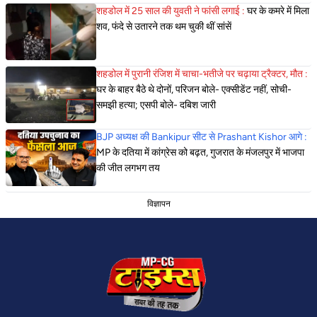
शहडोल में 25 साल की युवती ने फांसी लगाई :
घर के कमरे में मिला
शव, फंदे से उतारने तक थम चुकी थीं सांसें
शहडोल में पुरानी रंजिश में चाचा-भतीजे पर चढ़ाया ट्रैक्टर, मौत :
घर के बाहर बैठे थे दोनों, परिजन बोले- एक्सीडेंट नहीं, सोची-
समझी हत्या; एसपी बोले- दबिश जारी
BJP अध्यक्ष की Bankipur सीट से Prashant Kishor आगे :
MP के दतिया में कांग्रेस को बढ़त, गुजरात के मंजलपुर में भाजपा
की जीत लगभग तय
विज्ञापन