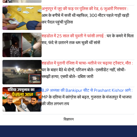
अनूपपुर में जुए की फड़ पर पुलिस की रेड, 6 जुआरी गिरफ्तार :
आम के बगीचे में सजी थी महफिल, 300 मीटर पहले गाड़ी खड़ी
कर पैदल पहुंची पुलिस
शहडोल में 25 साल की युवती ने फांसी लगाई :
घर के कमरे में मिला
शव, फंदे से उतारने तक थम चुकी थीं सांसें
शहडोल में पुरानी रंजिश में चाचा-भतीजे पर चढ़ाया ट्रैक्टर, मौत :
घर के बाहर बैठे थे दोनों, परिजन बोले- एक्सीडेंट नहीं, सोची-
समझी हत्या; एसपी बोले- दबिश जारी
BJP अध्यक्ष की Bankipur सीट से Prashant Kishor आगे :
MP के दतिया में कांग्रेस को बढ़त, गुजरात के मंजलपुर में भाजपा
की जीत लगभग तय
विज्ञापन