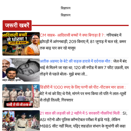
विज्ञापन
विज्ञापन
जरूरी खबरें
CM साहब- आदिवासी बच्चों ने क्या बिगाड़ा है ? :
गरियाबंद में
झोपड़ी में आंगनबाड़ी, 209 किराए में, 81 जुगाड़ में चल रहे, कमर
तक बाढ़ पार कर रहे मासूम
अतीक अहमद के बेटे की सड़क हादसे में दर्दनाक मौत :
जेल में बंद
भाई से मिलने जा रहा था; 120 की स्पीड में कार 7 फीट उछली, दम
तोड़ने से पहले बोला- मुझे बचा लो...
डिंडौरी में 1000 रुपए के लिए पत्नी को पीट-पीटकर मार डाला :
बेटे ने मां को दिए थे पैसे, मांगने पर मना किया तो पति ने लात-घूसों
से तोड़ी तिल्ली; गिरफ्तार
21 साल की लड़की को 2 महीने में 5 सरकारी नौकरियां मिली :
SI,
ASI स्टेनो और पुलिस कॉन्स्टेबल परीक्षा में झंडे गाड़े, लेकिन
MBBS सीट नहीं मिला, पढ़िए शहडोल संभाग के शुभांगी की कहा