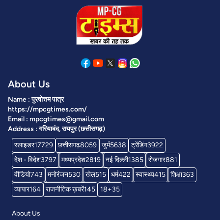
About Us
Name : पुरषोत्तम पात्र
https://mpcgtimes.com/
Email : mpcgtimes@gmail.com
Address : गरियाबंद, रायपुर (छत्तीसगढ़)
स्लाइडर
17729
छत्तीसगढ़
8059
जुर्म
5638
ट्रेंडिंग
3922
देश - विदेश
3797
मध्यप्रदेश
2819
नई दिल्ली
1385
रोजगार
881
वीडियो
743
मनोरंजन
530
खेल
515
धर्म
422
स्वास्थ्य
415
शिक्षा
363
व्यापार
164
राजनीतिक ख़बरें
145
18+
35
About Us