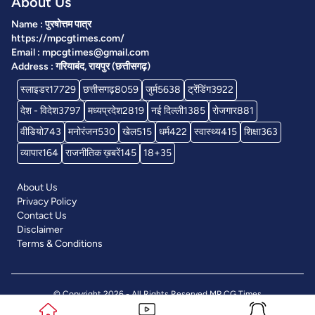
About Us
Name : पुरषोत्तम पात्र
https://mpcgtimes.com/
Email : mpcgtimes@gmail.com
Address : गरियाबंद, रायपुर (छत्तीसगढ़)
स्लाइडर
17729
छत्तीसगढ़
8059
जुर्म
5638
ट्रेंडिंग
3922
देश - विदेश
3797
मध्यप्रदेश
2819
नई दिल्ली
1385
रोजगार
881
वीडियो
743
मनोरंजन
530
खेल
515
धर्म
422
स्वास्थ्य
415
शिक्षा
363
व्यापार
164
राजनीतिक ख़बरें
145
18+
35
About Us
Privacy Policy
Contact Us
Disclaimer
Terms & Conditions
© Copyright 2026 - All Rights Reserved
MP CG Times