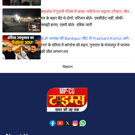
शहडोल में पुरानी रंजिश में चाचा-भतीजे पर चढ़ाया ट्रैक्टर, मौत :
घर के बाहर बैठे थे दोनों, परिजन बोले- एक्सीडेंट नहीं, सोची-
समझी हत्या; एसपी बोले- दबिश जारी
BJP अध्यक्ष की Bankipur सीट से Prashant Kishor आगे :
MP के दतिया में कांग्रेस को बढ़त, गुजरात के मंजलपुर में भाजपा
की जीत लगभग तय
विज्ञापन