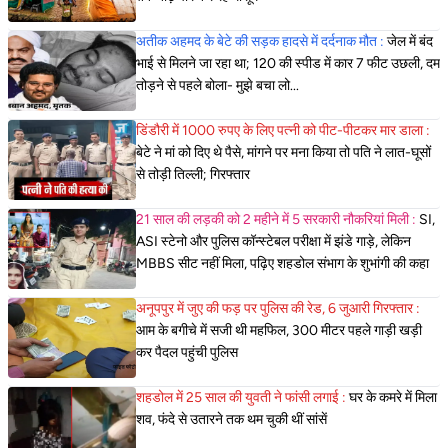
अतीक अहमद के बेटे की सड़क हादसे में दर्दनाक मौत :
जेल में बंद
भाई से मिलने जा रहा था; 120 की स्पीड में कार 7 फीट उछली, दम
तोड़ने से पहले बोला- मुझे बचा लो...
डिंडौरी में 1000 रुपए के लिए पत्नी को पीट-पीटकर मार डाला :
बेटे ने मां को दिए थे पैसे, मांगने पर मना किया तो पति ने लात-घूसों
से तोड़ी तिल्ली; गिरफ्तार
21 साल की लड़की को 2 महीने में 5 सरकारी नौकरियां मिली :
SI,
ASI स्टेनो और पुलिस कॉन्स्टेबल परीक्षा में झंडे गाड़े, लेकिन
MBBS सीट नहीं मिला, पढ़िए शहडोल संभाग के शुभांगी की कहा
अनूपपुर में जुए की फड़ पर पुलिस की रेड, 6 जुआरी गिरफ्तार :
आम के बगीचे में सजी थी महफिल, 300 मीटर पहले गाड़ी खड़ी
कर पैदल पहुंची पुलिस
शहडोल में 25 साल की युवती ने फांसी लगाई :
घर के कमरे में मिला
शव, फंदे से उतारने तक थम चुकी थीं सांसें