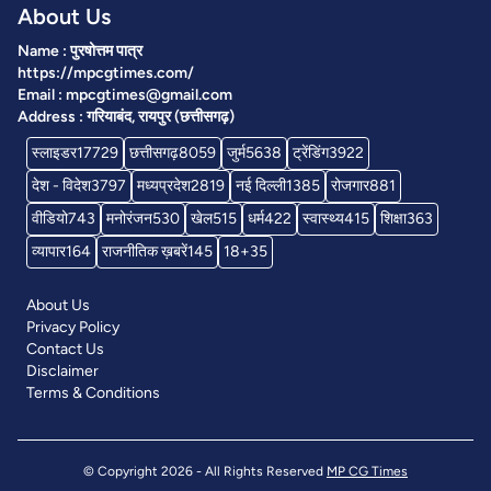
About Us
Name : पुरषोत्तम पात्र
https://mpcgtimes.com/
Email : mpcgtimes@gmail.com
Address : गरियाबंद, रायपुर (छत्तीसगढ़)
स्लाइडर
17729
छत्तीसगढ़
8059
जुर्म
5638
ट्रेंडिंग
3922
देश - विदेश
3797
मध्यप्रदेश
2819
नई दिल्ली
1385
रोजगार
881
वीडियो
743
मनोरंजन
530
खेल
515
धर्म
422
स्वास्थ्य
415
शिक्षा
363
व्यापार
164
राजनीतिक ख़बरें
145
18+
35
About Us
Privacy Policy
Contact Us
Disclaimer
Terms & Conditions
© Copyright 2026 - All Rights Reserved
MP CG Times