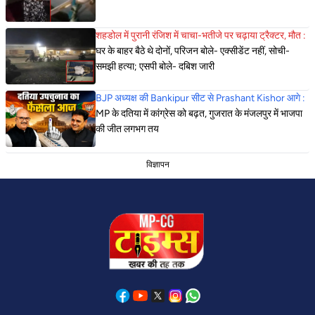
शहडोल में पुरानी रंजिश में चाचा-भतीजे पर चढ़ाया ट्रैक्टर, मौत :
घर के बाहर बैठे थे दोनों, परिजन बोले- एक्सीडेंट नहीं, सोची-
समझी हत्या; एसपी बोले- दबिश जारी
BJP अध्यक्ष की Bankipur सीट से Prashant Kishor आगे :
MP के दतिया में कांग्रेस को बढ़त, गुजरात के मंजलपुर में भाजपा
की जीत लगभग तय
विज्ञापन