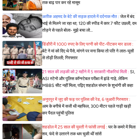
तक बाढ़ पार कर रहे मासूम
अतीक अहमद के बेटे की सड़क हादसे में दर्दनाक मौत :
जेल में बंद
भाई से मिलने जा रहा था; 120 की स्पीड में कार 7 फीट उछली, दम
तोड़ने से पहले बोला- मुझे बचा लो...
डिंडौरी में 1000 रुपए के लिए पत्नी को पीट-पीटकर मार डाला :
बेटे ने मां को दिए थे पैसे, मांगने पर मना किया तो पति ने लात-घूसों
से तोड़ी तिल्ली; गिरफ्तार
21 साल की लड़की को 2 महीने में 5 सरकारी नौकरियां मिली :
SI,
ASI स्टेनो और पुलिस कॉन्स्टेबल परीक्षा में झंडे गाड़े, लेकिन
MBBS सीट नहीं मिला, पढ़िए शहडोल संभाग के शुभांगी की कहा
अनूपपुर में जुए की फड़ पर पुलिस की रेड, 6 जुआरी गिरफ्तार :
आम के बगीचे में सजी थी महफिल, 300 मीटर पहले गाड़ी खड़ी
कर पैदल पहुंची पुलिस
शहडोल में 25 साल की युवती ने फांसी लगाई :
घर के कमरे में मिला
शव, फंदे से उतारने तक थम चुकी थीं सांसें