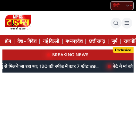
|
|
|
|
|
|
होम
देश - विदेश
नई दिल्ली
मध्यप्रदेश
छत्तीसगढ़
जुर्म
राजनीत
Exclusive
BREAKING NEWS
जेल में बंद भाई से मिलने जा रहा था; 120 की स्पीड में कार 7 फीट उछली, दम तोड़ने से पहले बोला- मुझे बचा लो...