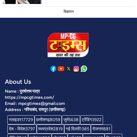
विज्ञापन
About Us
Name : पुरषोत्तम पात्र
https://mpcgtimes.com/
Email : mpcgtimes@gmail.com
Address : गरियाबंद, रायपुर (छत्तीसगढ़)
स्लाइडर
17729
छत्तीसगढ़
8059
जुर्म
5638
ट्रेंडिंग
3922
देश - विदेश
3797
मध्यप्रदेश
2819
नई दिल्ली
1385
रोजगार
881