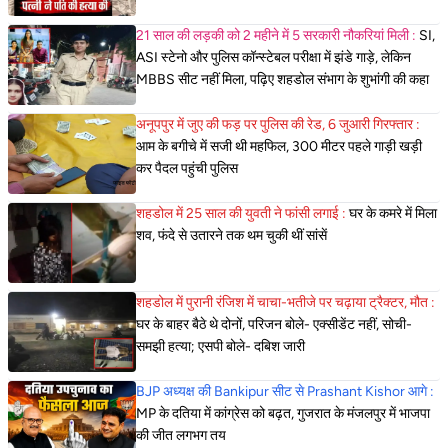
21 साल की लड़की को 2 महीने में 5 सरकारी नौकरियां मिली :
SI,
ASI स्टेनो और पुलिस कॉन्स्टेबल परीक्षा में झंडे गाड़े, लेकिन
MBBS सीट नहीं मिला, पढ़िए शहडोल संभाग के शुभांगी की कहा
अनूपपुर में जुए की फड़ पर पुलिस की रेड, 6 जुआरी गिरफ्तार :
आम के बगीचे में सजी थी महफिल, 300 मीटर पहले गाड़ी खड़ी
कर पैदल पहुंची पुलिस
शहडोल में 25 साल की युवती ने फांसी लगाई :
घर के कमरे में मिला
शव, फंदे से उतारने तक थम चुकी थीं सांसें
शहडोल में पुरानी रंजिश में चाचा-भतीजे पर चढ़ाया ट्रैक्टर, मौत :
घर के बाहर बैठे थे दोनों, परिजन बोले- एक्सीडेंट नहीं, सोची-
समझी हत्या; एसपी बोले- दबिश जारी
BJP अध्यक्ष की Bankipur सीट से Prashant Kishor आगे :
MP के दतिया में कांग्रेस को बढ़त, गुजरात के मंजलपुर में भाजपा
की जीत लगभग तय