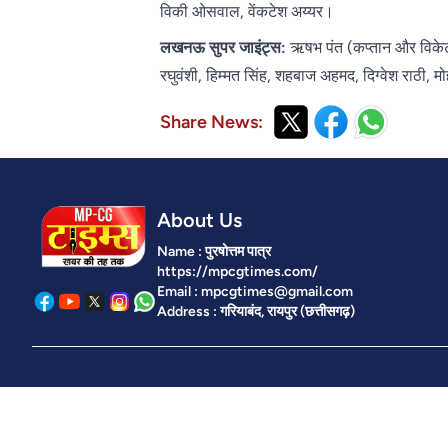
विकी ओसवाल, वेंकटेश अय्यर।
लखनऊ सुपर जाइंट्स:
ऋषभ पंत (कप्तान और विकेटकी
रघुवंशी, हिम्मत सिंह, शहबाज अहमद, दिग्वेश राठी, म
Share News:
About Us
Name : पुरषोत्तम पात्र
https://mpcgtimes.com/
Email : mpcgtimes@gmail.com
Address : गरियाबंद, रायपुर (छत्तीसगढ़)