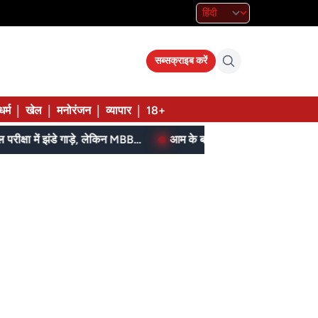
सब्सक्राइब करें
|
|
|
|
धर्म
खेल
मनोरंजन
व्यापार
18+
SI, ASI स्टेनो और पुलिस कॉन्स्टेबल परीक्षा में झंडे गाड़े, लेकिन MBBS सीट नहीं मिला, पढ़िए शहडोल संभाग के शुभांगी की कहा