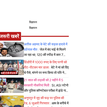
विज्ञापन
विज्ञापन
जरूरी खबरें
अतीक अहमद के बेटे की सड़क हादसे में
दर्दनाक मौत :
जेल में बंद भाई से मिलने
जा रहा था; 120 की स्पीड में कार 7
फीट उछली, दम तोड़ने से पहले बोला-
डिंडौरी में 1000 रुपए के लिए पत्नी को
मुझे बचा लो...
पीट-पीटकर मार डाला :
बेटे ने मां को दिए
थे पैसे, मांगने पर मना किया तो पति ने
लात-घूसों से तोड़ी तिल्ली; गिरफ्तार
21 साल की लड़की को 2 महीने में 5
सरकारी नौकरियां मिली :
SI, ASI स्टेनो
और पुलिस कॉन्स्टेबल परीक्षा में झंडे गाड़े,
लेकिन MBBS सीट नहीं मिला, पढ़िए
अनूपपुर में जुए की फड़ पर पुलिस की
शहडोल संभाग के शुभांगी की कहा
रेड, 6 जुआरी गिरफ्तार :
आम के बगीचे में