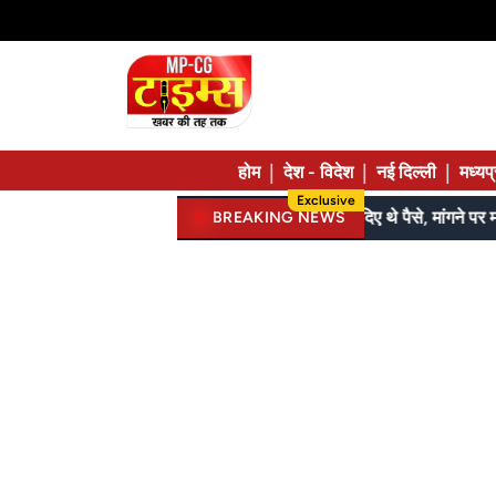
|
|
|
होम
देश - विदेश
नई दिल्ली
मध्यप
Exclusive
जेल में बंद भाई से मिलने जा रहा था; 120 की स्पीड में कार 7 फीट उछली, दम तोड़ने से पहले बोला- मुझे बचा लो...
BREAKING NEWS