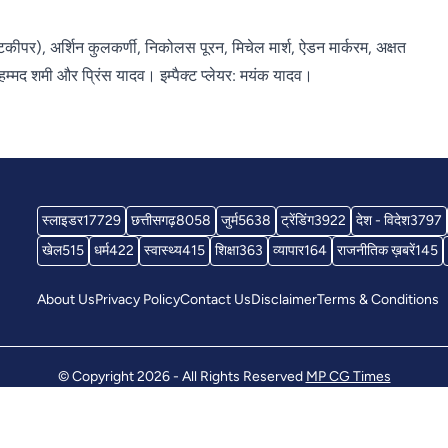
पर), अर्शिन कुलकर्णी, निकोलस पूरन, मिचेल मार्श, ऐडन मार्करम, अक्षत
ोहम्मद शमी और प्रिंस यादव। इम्पैक्ट प्लेयर: मयंक यादव।
स्लाइडर
17729
छत्तीसगढ़
8058
जुर्म
5638
ट्रेंडिंग
3922
देश - विदेश
3797
खेल
515
धर्म
422
स्वास्थ्य
415
शिक्षा
363
व्यापार
164
राजनीतिक ख़बरें
145
About Us
Privacy Policy
Contact Us
Disclaimer
Terms & Conditions
© Copyright 2026 - All Rights Reserved
MP CG Times