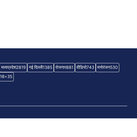
मध्यप्रदेश
2819
नई दिल्ली
1385
रोजगार
881
वीडियो
743
मनोरंजन
530
18+
35