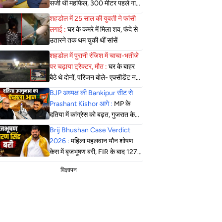
सजी थी महफिल, 300 मीटर पहले गाड़ी
खड़ी कर पैदल पहुंची पुलिस
शहडोल में 25 साल की युवती ने फांसी
लगाई :
घर के कमरे में मिला शव, फंदे से
उतारने तक थम चुकी थीं सांसें
शहडोल में पुरानी रंजिश में चाचा-भतीजे
पर चढ़ाया ट्रैक्टर, मौत :
घर के बाहर
बैठे थे दोनों, परिजन बोले- एक्सीडेंट नहीं,
सोची-समझी हत्या; एसपी बोले- दबिश
BJP अध्यक्ष की Bankipur सीट से
जारी
Prashant Kishor आगे :
MP के
दतिया में कांग्रेस को बढ़त, गुजरात के
मंजलपुर में भाजपा की जीत लगभग तय
Brij Bhushan Case Verdict
2026 :
महिला पहलवान यौन शोषण
केस में बृजभूषण बरी, FIR के बाद 127
सुनवाई, कोर्ट ने सुनाया फैसला
विज्ञापन