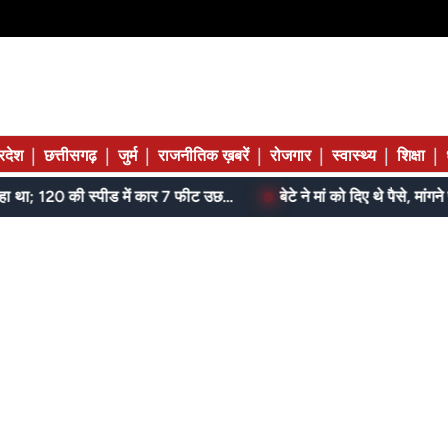
|
|
|
|
|
|
|
्रदेश
छत्तीसगढ़
जुर्म
राजनीतिक ख़बरें
रोजगार
स्वास्थ्य
शिक्षा
जेल में बंद भाई से मिलने जा रहा था; 120 की स्पीड में कार 7 फीट उछली, दम तोड़ने से पहले बोला- मुझे बचा लो...