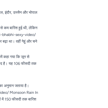
परिजन
पैदल
बढ़त,
बोले-
पहुंची
गुजरात के
एक्सीडेंट
, इंदौर, उज्जैन और भोपाल
पुलिस
मंजलपुर में
नहीं,
भाजपा की
सोची-
जीत लगभग
समझी
से कम बारिश हुई थी, लेकिन
तय
हत्या;
desi-bhabhi-sexy-video/
एसपी
ढ़ा था। वहीं गेहूं और चने
बोले-
दबिश
जारी
ं कहा गया कि जून से
म्मीद है। यह 106 फीसदी तक
 का अनुमान जताया है।
-video/ Monsoon Rain In
ों में 150 फीसदी तक बारिश