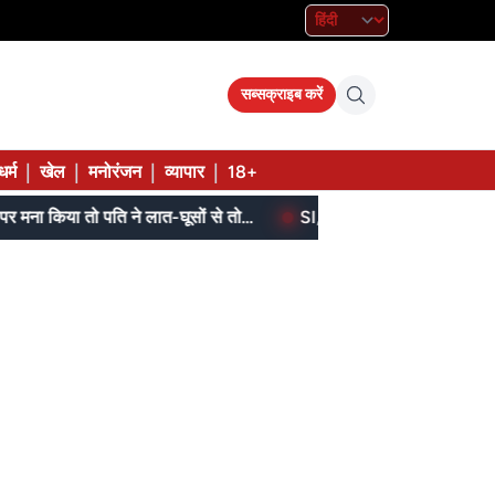
सब्सक्राइब करें
|
|
|
|
धर्म
खेल
मनोरंजन
व्यापार
18+
बेटे ने मां को दिए थे पैसे, मांगने पर मना किया तो पति ने लात-घूसों से तोड़ी तिल्ली; गिरफ्तार