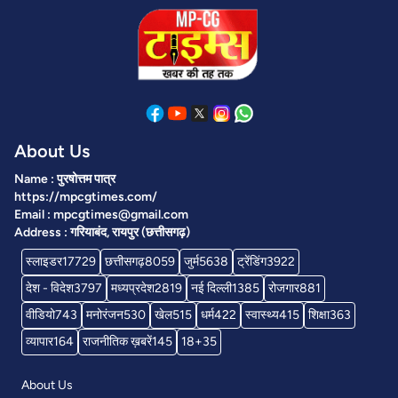
About Us
Name : पुरषोत्तम पात्र
https://mpcgtimes.com/
Email : mpcgtimes@gmail.com
Address : गरियाबंद, रायपुर (छत्तीसगढ़)
स्लाइडर
17729
छत्तीसगढ़
8059
जुर्म
5638
ट्रेंडिंग
3922
देश - विदेश
3797
मध्यप्रदेश
2819
नई दिल्ली
1385
रोजगार
881
वीडियो
743
मनोरंजन
530
खेल
515
धर्म
422
स्वास्थ्य
415
शिक्षा
363
व्यापार
164
राजनीतिक ख़बरें
145
18+
35
About Us