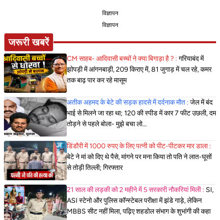
विज्ञापन
विज्ञापन
जरूरी खबरें
CM साहब- आदिवासी बच्चों ने क्या बिगाड़ा है ? :
गरियाबंद में
झोपड़ी में आंगनबाड़ी, 209 किराए में, 81 जुगाड़ में चल रहे, कमर
तक बाढ़ पार कर रहे मासूम
अतीक अहमद के बेटे की सड़क हादसे में दर्दनाक मौत :
जेल में बंद
भाई से मिलने जा रहा था; 120 की स्पीड में कार 7 फीट उछली, दम
तोड़ने से पहले बोला- मुझे बचा लो...
डिंडौरी में 1000 रुपए के लिए पत्नी को पीट-पीटकर मार डाला :
बेटे ने मां को दिए थे पैसे, मांगने पर मना किया तो पति ने लात-घूसों
से तोड़ी तिल्ली; गिरफ्तार
21 साल की लड़की को 2 महीने में 5 सरकारी नौकरियां मिली :
SI,
ASI स्टेनो और पुलिस कॉन्स्टेबल परीक्षा में झंडे गाड़े, लेकिन
MBBS सीट नहीं मिला, पढ़िए शहडोल संभाग के शुभांगी की कहा