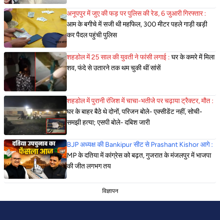
अनूपपुर में जुए की फड़ पर पुलिस की रेड, 6 जुआरी गिरफ्तार :
आम के बगीचे में सजी थी महफिल, 300 मीटर पहले गाड़ी खड़ी
कर पैदल पहुंची पुलिस
शहडोल में 25 साल की युवती ने फांसी लगाई :
घर के कमरे में मिला
शव, फंदे से उतारने तक थम चुकी थीं सांसें
शहडोल में पुरानी रंजिश में चाचा-भतीजे पर चढ़ाया ट्रैक्टर, मौत :
घर के बाहर बैठे थे दोनों, परिजन बोले- एक्सीडेंट नहीं, सोची-
समझी हत्या; एसपी बोले- दबिश जारी
BJP अध्यक्ष की Bankipur सीट से Prashant Kishor आगे :
MP के दतिया में कांग्रेस को बढ़त, गुजरात के मंजलपुर में भाजपा
की जीत लगभग तय
विज्ञापन