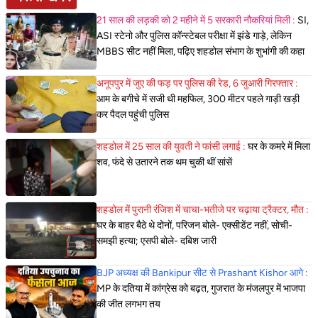
21 साल की लड़की को 2 महीने में 5 सरकारी नौकरियां मिली :
SI,
ASI स्टेनो और पुलिस कॉन्स्टेबल परीक्षा में झंडे गाड़े, लेकिन
MBBS सीट नहीं मिला, पढ़िए शहडोल संभाग के शुभांगी की कहा
अनूपपुर में जुए की फड़ पर पुलिस की रेड, 6 जुआरी गिरफ्तार :
आम के बगीचे में सजी थी महफिल, 300 मीटर पहले गाड़ी खड़ी
कर पैदल पहुंची पुलिस
शहडोल में 25 साल की युवती ने फांसी लगाई :
घर के कमरे में मिला
शव, फंदे से उतारने तक थम चुकी थीं सांसें
शहडोल में पुरानी रंजिश में चाचा-भतीजे पर चढ़ाया ट्रैक्टर, मौत :
घर के बाहर बैठे थे दोनों, परिजन बोले- एक्सीडेंट नहीं, सोची-
समझी हत्या; एसपी बोले- दबिश जारी
BJP अध्यक्ष की Bankipur सीट से Prashant Kishor आगे :
MP के दतिया में कांग्रेस को बढ़त, गुजरात के मंजलपुर में भाजपा
की जीत लगभग तय