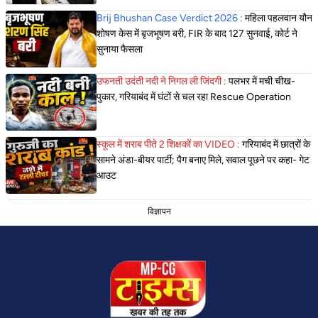
Brij Bhushan Case Verdict 2026 :
महिला पहलवान यौन
शोषण केस में बृजभूषण बरी, FIR के बाद 127 सुनवाई, कोर्ट ने
सुनाया फैसला
उफनती उदंती नदी ने निगल ली जिंदगी :
पलभर में मची चीख-
पुकार, गरियाबंद में घंटों से चल रहा Rescue Operation
स्कूल में शराब पीते 2 शिक्षकों का VIDEO :
गरियाबंद में छात्रों के
सामने अंडा-बीयर पार्टी; पैग बनाए मिले, सवाल पूछने पर कहा- गेट
आउट
विज्ञापन