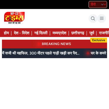
|
|
|
|
|
|
होम
देश - विदेश
नई दिल्ली
मध्यप्रदेश
छत्तीसगढ़
जुर्म
राजनीत
Exclusive
BREAKING NEWS
आम के बगीचे में सजी थी महफिल, 300 मीटर पहले गाड़ी खड़ी कर पैदल पहुंची पुलिस
घर के कमरे में मिला