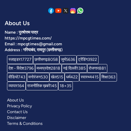
About Us
Name : पुरषोत्तम पात्र
https://mpcgtimes.com/
Email : mpcgtimes@gmail.com
Address : गरियाबंद, रायपुर (छत्तीसगढ़)
स्लाइडर
17727
छत्तीसगढ़
8058
जुर्म
5636
ट्रेंडिंग
3922
देश - विदेश
3796
मध्यप्रदेश
2818
नई दिल्ली
1385
रोजगार
881
वीडियो
743
मनोरंजन
530
खेल
515
धर्म
422
स्वास्थ्य
415
शिक्षा
363
व्यापार
164
राजनीतिक ख़बरें
145
18+
35
About Us
Privacy Policy
Contact Us
Disclaimer
Terms & Conditions