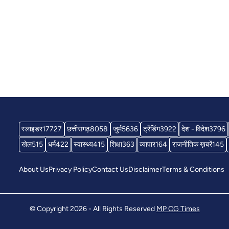
स्लाइडर
17727
छत्तीसगढ़
8058
जुर्म
5636
ट्रेंडिंग
3922
देश - विदेश
3796
खेल
515
धर्म
422
स्वास्थ्य
415
शिक्षा
363
व्यापार
164
राजनीतिक ख़बरें
145
About Us
Privacy Policy
Contact Us
Disclaimer
Terms & Conditions
© Copyright 2026 - All Rights Reserved
MP CG Times