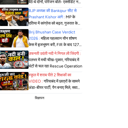
बैठे थे दोनों, परिजन बोले- एक्सीडेंट नहीं,
सोची-समझी हत्या; एसपी बोले- दबिश
BJP अध्यक्ष की Bankipur सीट से
जारी
Prashant Kishor आगे :
MP के
दतिया में कांग्रेस को बढ़त, गुजरात के
मंजलपुर में भाजपा की जीत लगभग तय
Brij Bhushan Case Verdict
2026 :
महिला पहलवान यौन शोषण
केस में बृजभूषण बरी, FIR के बाद 127
सुनवाई, कोर्ट ने सुनाया फैसला
उफनती उदंती नदी ने निगल ली जिंदगी :
पलभर में मची चीख-पुकार, गरियाबंद में
घंटों से चल रहा Rescue Operation
स्कूल में शराब पीते 2 शिक्षकों का
VIDEO :
गरियाबंद में छात्रों के सामने
अंडा-बीयर पार्टी; पैग बनाए मिले, सवाल
पूछने पर कहा- गेट आउट
विज्ञापन