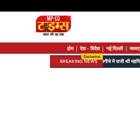
|
|
|
होम
देश - विदेश
नई दिल्ली
मध्यप
Exclusive
SI, ASI स्टेनो और पुलिस कॉन्स्टेबल परीक्षा में झंडे गाड़े, लेकिन MBBS सीट नहीं मिला, पढ़िए शहडोल संभाग के शुभांगी की कहा
BREAKING NEWS