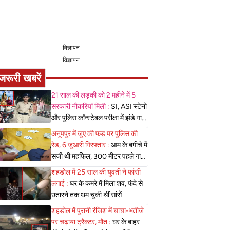
विज्ञापन
विज्ञापन
जरूरी खबरें
21 साल की लड़की को 2 महीने में 5
सरकारी नौकरियां मिली :
SI, ASI स्टेनो
और पुलिस कॉन्स्टेबल परीक्षा में झंडे गाड़े,
लेकिन MBBS सीट नहीं मिला, पढ़िए
अनूपपुर में जुए की फड़ पर पुलिस की
शहडोल संभाग के शुभांगी की कहा
रेड, 6 जुआरी गिरफ्तार :
आम के बगीचे में
सजी थी महफिल, 300 मीटर पहले गाड़ी
खड़ी कर पैदल पहुंची पुलिस
शहडोल में 25 साल की युवती ने फांसी
लगाई :
घर के कमरे में मिला शव, फंदे से
उतारने तक थम चुकी थीं सांसें
शहडोल में पुरानी रंजिश में चाचा-भतीजे
पर चढ़ाया ट्रैक्टर, मौत :
घर के बाहर