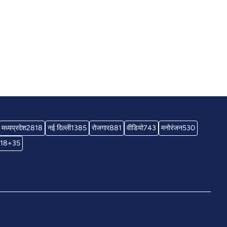
मध्यप्रदेश
2818
नई दिल्ली
1385
रोजगार
881
वीडियो
743
मनोरंजन
530
18+
35