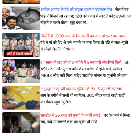
अतीक अहमद के बेटे की सड़क हादसे में दर्दनाक मौत :
जेल में बंद
भाई से मिलने जा रहा था; 120 की स्पीड में कार 7 फीट उछली, दम
तोड़ने से पहले बोला- मुझे बचा लो...
डिंडौरी में 1000 रुपए के लिए पत्नी को पीट-पीटकर मार डाला :
बेटे ने मां को दिए थे पैसे, मांगने पर मना किया तो पति ने लात-घूसों
से तोड़ी तिल्ली; गिरफ्तार
21 साल की लड़की को 2 महीने में 5 सरकारी नौकरियां मिली :
SI,
ASI स्टेनो और पुलिस कॉन्स्टेबल परीक्षा में झंडे गाड़े, लेकिन
MBBS सीट नहीं मिला, पढ़िए शहडोल संभाग के शुभांगी की कहा
अनूपपुर में जुए की फड़ पर पुलिस की रेड, 6 जुआरी गिरफ्तार :
आम के बगीचे में सजी थी महफिल, 300 मीटर पहले गाड़ी खड़ी
कर पैदल पहुंची पुलिस
शहडोल में 25 साल की युवती ने फांसी लगाई :
घर के कमरे में मिला
शव, फंदे से उतारने तक थम चुकी थीं सांसें