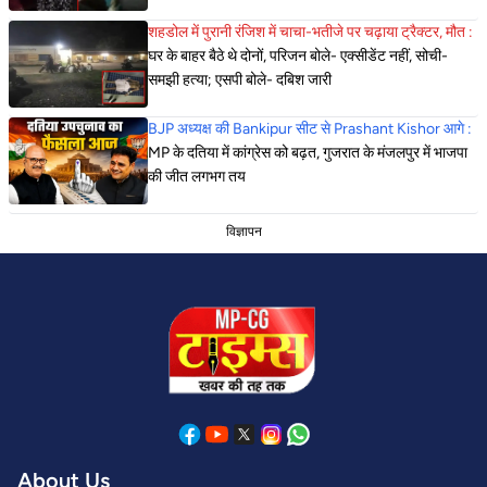
शहडोल में पुरानी रंजिश में चाचा-भतीजे पर चढ़ाया ट्रैक्टर, मौत :
घर के बाहर बैठे थे दोनों, परिजन बोले- एक्सीडेंट नहीं, सोची-
समझी हत्या; एसपी बोले- दबिश जारी
BJP अध्यक्ष की Bankipur सीट से Prashant Kishor आगे :
MP के दतिया में कांग्रेस को बढ़त, गुजरात के मंजलपुर में भाजपा
की जीत लगभग तय
विज्ञापन
About Us