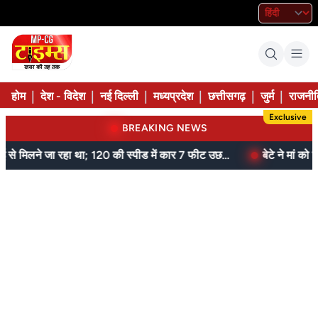
|
|
|
|
|
|
होम
देश - विदेश
नई दिल्ली
मध्यप्रदेश
छत्तीसगढ़
जुर्म
राजनीत
Exclusive
BREAKING NEWS
जेल में बंद भाई से मिलने जा रहा था; 120 की स्पीड में कार 7 फीट उछली, दम तोड़ने से पहले बोला- मुझे बचा लो...