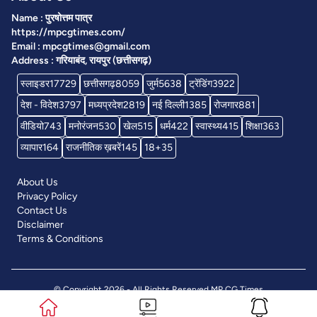
Name : पुरषोत्तम पात्र
https://mpcgtimes.com/
Email : mpcgtimes@gmail.com
Address : गरियाबंद, रायपुर (छत्तीसगढ़)
स्लाइडर
17729
छत्तीसगढ़
8059
जुर्म
5638
ट्रेंडिंग
3922
देश - विदेश
3797
मध्यप्रदेश
2819
नई दिल्ली
1385
रोजगार
881
वीडियो
743
मनोरंजन
530
खेल
515
धर्म
422
स्वास्थ्य
415
शिक्षा
363
व्यापार
164
राजनीतिक ख़बरें
145
18+
35
About Us
Privacy Policy
Contact Us
Disclaimer
Terms & Conditions
© Copyright 2026 - All Rights Reserved
MP CG Times