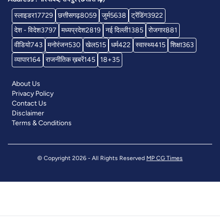
स्लाइडर
17729
छत्तीसगढ़
8059
जुर्म
5638
ट्रेंडिंग
3922
देश - विदेश
3797
मध्यप्रदेश
2819
नई दिल्ली
1385
रोजगार
881
वीडियो
743
मनोरंजन
530
खेल
515
धर्म
422
स्वास्थ्य
415
शिक्षा
363
व्यापार
164
राजनीतिक ख़बरें
145
18+
35
About Us
Privacy Policy
Contact Us
Disclaimer
Terms & Conditions
© Copyright 2026 - All Rights Reserved
MP CG Times