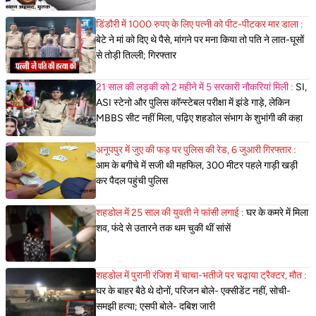
डिंडौरी में 1000 रुपए के लिए पत्नी को पीट-पीटकर मार डाला :
बेटे ने मां को दिए थे पैसे, मांगने पर मना किया तो पति ने लात-घूसों
से तोड़ी तिल्ली; गिरफ्तार
21 साल की लड़की को 2 महीने में 5 सरकारी नौकरियां मिली :
SI,
ASI स्टेनो और पुलिस कॉन्स्टेबल परीक्षा में झंडे गाड़े, लेकिन
MBBS सीट नहीं मिला, पढ़िए शहडोल संभाग के शुभांगी की कहा
अनूपपुर में जुए की फड़ पर पुलिस की रेड, 6 जुआरी गिरफ्तार :
आम के बगीचे में सजी थी महफिल, 300 मीटर पहले गाड़ी खड़ी
कर पैदल पहुंची पुलिस
शहडोल में 25 साल की युवती ने फांसी लगाई :
घर के कमरे में मिला
शव, फंदे से उतारने तक थम चुकी थीं सांसें
शहडोल में पुरानी रंजिश में चाचा-भतीजे पर चढ़ाया ट्रैक्टर, मौत :
घर के बाहर बैठे थे दोनों, परिजन बोले- एक्सीडेंट नहीं, सोची-
समझी हत्या; एसपी बोले- दबिश जारी