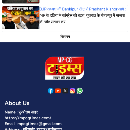
BJP अध्यक्ष की Bankipur सीट से Prashant Kishor आगे :
MP के दतिया में कांग्रेस को बढ़त, गुजरात के मंजलपुर में भाजपा
की जीत लगभग तय
विज्ञापन
About Us
Name : पुरषोत्तम पात्र
https://mpcgtimes.com/
Email : mpcgtimes@gmail.com
Address : गरियाबंद, रायपुर (छत्तीसगढ़)