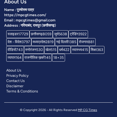
About Us
Name : पुरषोत्तम पात्र
https://mpcgtimes.com/
Email : mpcgtimes@gmail.com
Address : गरियाबंद, रायपुर (छत्तीसगढ़)
स्लाइडर
17729
छत्तीसगढ़
8059
जुर्म
5638
ट्रेंडिंग
3922
देश - विदेश
3797
मध्यप्रदेश
2819
नई दिल्ली
1385
रोजगार
881
वीडियो
743
मनोरंजन
530
खेल
515
धर्म
422
स्वास्थ्य
415
शिक्षा
363
व्यापार
164
राजनीतिक ख़बरें
145
18+
35
About Us
Privacy Policy
Contact Us
Disclaimer
Terms & Conditions
© Copyright 2026 - All Rights Reserved
MP CG Times