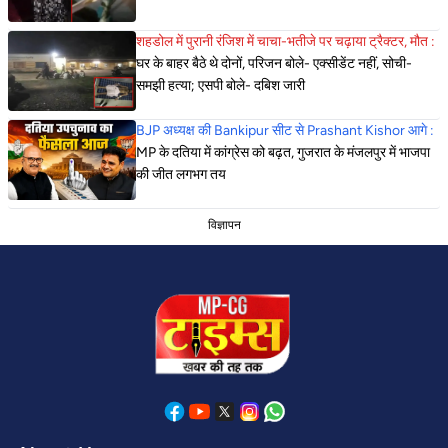
शहडोल में पुरानी रंजिश में चाचा-भतीजे पर चढ़ाया ट्रैक्टर, मौत :
घर के बाहर बैठे थे दोनों, परिजन बोले- एक्सीडेंट नहीं, सोची-
समझी हत्या; एसपी बोले- दबिश जारी
BJP अध्यक्ष की Bankipur सीट से Prashant Kishor आगे :
MP के दतिया में कांग्रेस को बढ़त, गुजरात के मंजलपुर में भाजपा
की जीत लगभग तय
विज्ञापन