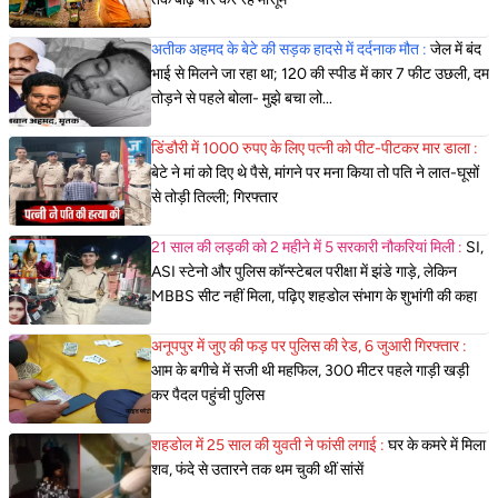
अतीक अहमद के बेटे की सड़क हादसे में दर्दनाक मौत :
जेल में बंद
भाई से मिलने जा रहा था; 120 की स्पीड में कार 7 फीट उछली, दम
तोड़ने से पहले बोला- मुझे बचा लो...
डिंडौरी में 1000 रुपए के लिए पत्नी को पीट-पीटकर मार डाला :
बेटे ने मां को दिए थे पैसे, मांगने पर मना किया तो पति ने लात-घूसों
से तोड़ी तिल्ली; गिरफ्तार
21 साल की लड़की को 2 महीने में 5 सरकारी नौकरियां मिली :
SI,
ASI स्टेनो और पुलिस कॉन्स्टेबल परीक्षा में झंडे गाड़े, लेकिन
MBBS सीट नहीं मिला, पढ़िए शहडोल संभाग के शुभांगी की कहा
अनूपपुर में जुए की फड़ पर पुलिस की रेड, 6 जुआरी गिरफ्तार :
आम के बगीचे में सजी थी महफिल, 300 मीटर पहले गाड़ी खड़ी
कर पैदल पहुंची पुलिस
शहडोल में 25 साल की युवती ने फांसी लगाई :
घर के कमरे में मिला
शव, फंदे से उतारने तक थम चुकी थीं सांसें