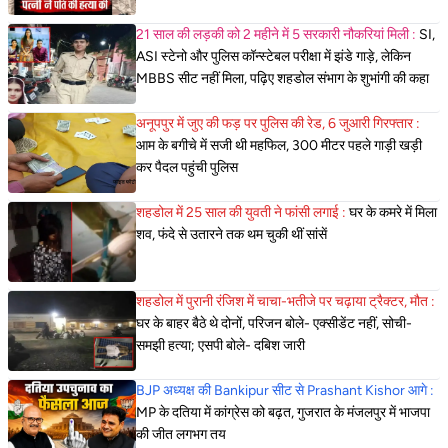
21 साल की लड़की को 2 महीने में 5 सरकारी नौकरियां मिली :
SI,
ASI स्टेनो और पुलिस कॉन्स्टेबल परीक्षा में झंडे गाड़े, लेकिन
MBBS सीट नहीं मिला, पढ़िए शहडोल संभाग के शुभांगी की कहा
अनूपपुर में जुए की फड़ पर पुलिस की रेड, 6 जुआरी गिरफ्तार :
आम के बगीचे में सजी थी महफिल, 300 मीटर पहले गाड़ी खड़ी
कर पैदल पहुंची पुलिस
शहडोल में 25 साल की युवती ने फांसी लगाई :
घर के कमरे में मिला
शव, फंदे से उतारने तक थम चुकी थीं सांसें
शहडोल में पुरानी रंजिश में चाचा-भतीजे पर चढ़ाया ट्रैक्टर, मौत :
घर के बाहर बैठे थे दोनों, परिजन बोले- एक्सीडेंट नहीं, सोची-
समझी हत्या; एसपी बोले- दबिश जारी
BJP अध्यक्ष की Bankipur सीट से Prashant Kishor आगे :
MP के दतिया में कांग्रेस को बढ़त, गुजरात के मंजलपुर में भाजपा
की जीत लगभग तय