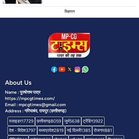
विज्ञापन
About Us
Name : पुरषोत्तम पात्र
https://mpcgtimes.com/
Email : mpcgtimes@gmail.com
Address : गरियाबंद, रायपुर (छत्तीसगढ़)
स्लाइडर
17729
छत्तीसगढ़
8059
जुर्म
5638
ट्रेंडिंग
3922
देश - विदेश
3797
मध्यप्रदेश
2819
नई दिल्ली
1385
रोजगार
881