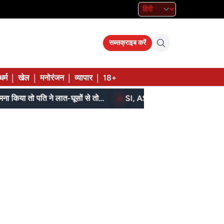
सब्सक्राइब करें
|
|
|
|
धर्म
खेल
मनोरंजन
व्यापार
18+
बेटे ने मां को दिए थे पैसे, मांगने पर मना किया तो पति ने लात-घूसों से तोड़ी तिल्ली; गिरफ्तार