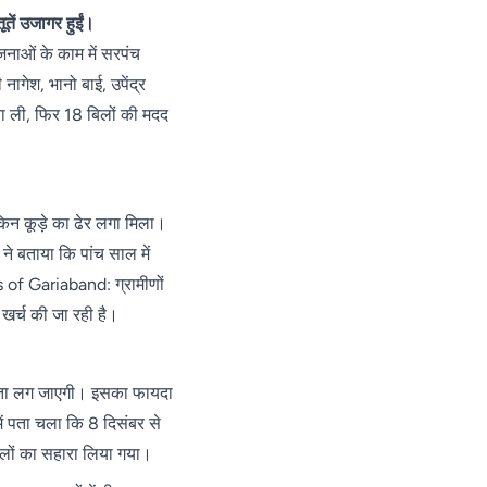
परिजन
पैदल
बढ़त,
तें उजागर हुईं।
बोले-
पहुंची
गुजरात के
एक्सीडेंट
जनाओं के काम में सरपंच
पुलिस
मंजलपुर में
नहीं,
गेश, भानो बाई, उपेंद्र
भाजपा की
सोची-
जीत लगभग
ना ली, फिर 18 बिलों की मदद
समझी
तय
हत्या;
एसपी
बोले-
दबिश
किन कूड़े का ढेर लगा मिला।
जारी
 ने बताया कि पांच साल में
s of Gariaband: ग्रामीणों
खर्च की जा रही है।
संहिता लग जाएगी। इसका फायदा
ं पता चला कि 8 दिसंबर से
िलों का सहारा लिया गया।