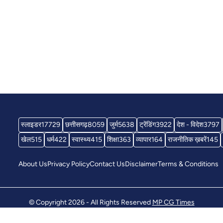
स्लाइडर
17729
छत्तीसगढ़
8059
जुर्म
5638
ट्रेंडिंग
3922
देश - विदेश
3797
खेल
515
धर्म
422
स्वास्थ्य
415
शिक्षा
363
व्यापार
164
राजनीतिक ख़बरें
145
About Us
Privacy Policy
Contact Us
Disclaimer
Terms & Conditions
© Copyright 2026 - All Rights Reserved
MP CG Times