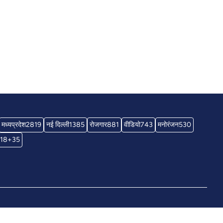
मध्यप्रदेश
2819
नई दिल्ली
1385
रोजगार
881
वीडियो
743
मनोरंजन
530
18+
35