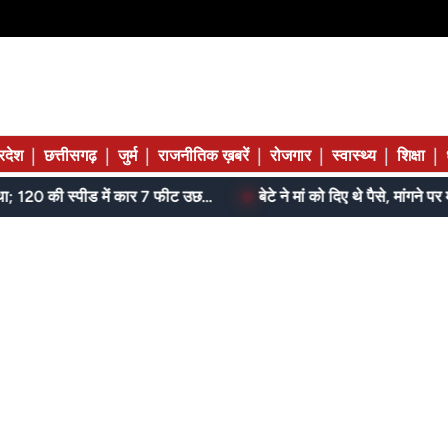
|
|
|
|
|
|
|
्रदेश
छत्तीसगढ़
जुर्म
राजनीतिक ख़बरें
रोजगार
स्वास्थ्य
शिक्षा
जेल में बंद भाई से मिलने जा रहा था; 120 की स्पीड में कार 7 फीट उछली, दम तोड़ने से पहले बोला- मुझे बचा लो...